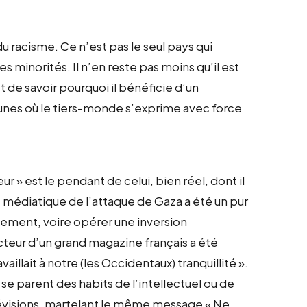
du racisme. Ce n’est pas le seul pays qui
s minorités. Il n’en reste pas moins qu’il est
 de savoir pourquoi il bénéficie d’un
ribunes où le tiers-monde s’exprime avec force
r » est le pendant de celui, bien réel, dont il
 médiatique de l’attaque de Gaza a été un pur
énement, voire opérer une inversion
cteur d’un grand magazine français a été
availlait à notre (les Occidentaux) tranquillité ».
ls se parent des habits de l’intellectuel ou de
télévisions, martelant le même message « Ne