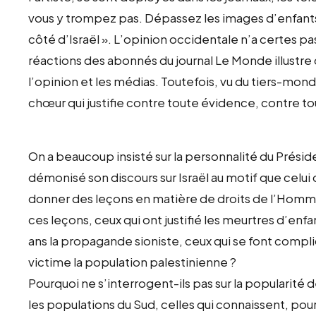
vous y trompez pas. Dépassez les images d’enfants m
côté d’Israël ». L’opinion occidentale n’a certes pa
réactions des abonnés du journal Le Monde illustre
l’opinion et les médias. Toutefois, vu du tiers-mon
chœur qui justifie contre toute évidence, contre t
On a beaucoup insisté sur la personnalité du Présid
démonisé son discours sur Israël au motif que celui q
donner des leçons en matière de droits de l’Homme.
ces leçons, ceux qui ont justifié les meurtres d’enfa
ans la propagande sioniste, ceux qui se font comp
victime la population palestinienne ?
Pourquoi ne s’interrogent-ils pas sur la popularité 
les populations du Sud, celles qui connaissent, pour