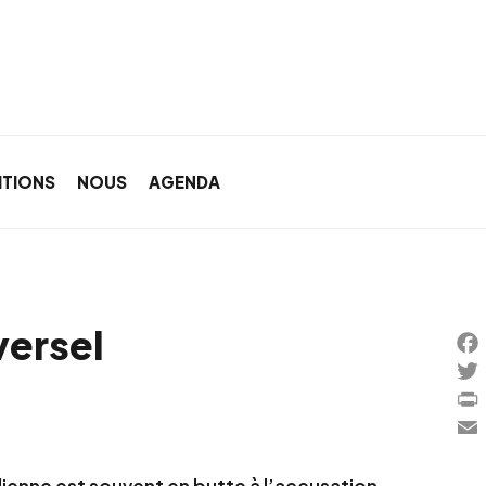
ITIONS
NOUS
AGENDA
versel
Fac
Twi
Prin
Ema
aélienne est souvent en butte à l’accusation