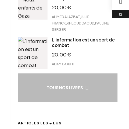
20,00
€
,
AHMED ALAZBAT
JULIE
,
,
FRANCK
KHLOUD DAOUD
PAULINE
BERGER
L’information est un sport de
combat
20,00
€
ADAM BOUITI
TOUS NOS LIVRES
ARTICLES LES + LUS