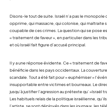
Disons-le tout de suite. Israël n’a pas le monopole 
opprime, qui massacre, qui colonise, qui maltraite se
coupable de ces crimes. La question qui se pose est
« traitement de faveur », en particulier dans les t
et où Israël fait figure d’accusé principal.
Il y a une réponse évidente. Ce « traitement de faveu
bénéficie dans les pays occidentaux. La couverture
scandale. Tout a été fait pour « euphémiser » l’év
insupportable entre victimes et bourreaux. Le dire
jusqu’à justifier l’agression au prétexte qu’ »Israël tr
Les habituels relais de la politique israélienne, qu’i
l’artiste, se sont déployés dans les journaux, les 