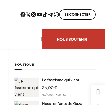
Facebook
Twitter
Instagram
YouTube
TikTok
Telegram
Lien
SE CONNECTER
Search everything...
NOUS SOUTENIR
BOUTIQUE
ebook
Le fascisme qui vient
tter
36,00
€
tFriendly
il
SAÏD BOUAMAMA
Nous, enfants de Gaza