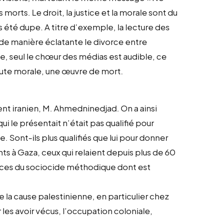
orts. Le droit, la justice et la morale sont du
s été dupe. A titre d’exemple, la lecture des
 de manière éclatante le divorce entre
de, seul le chœur des médias est audible, ce
oute morale, une œuvre de mort.
ent iranien, M. Ahmedninedjad. On a ainsi
ui le présentait n’était pas qualifié pour
 Sont-ils plus qualifiés que lui pour donner
nts à Gaza, ceux qui relaient depuis plus de 60
lices du sociocide méthodique dont est
de la cause palestinienne, en particulier chez
 les avoir vécus, l’occupation coloniale,