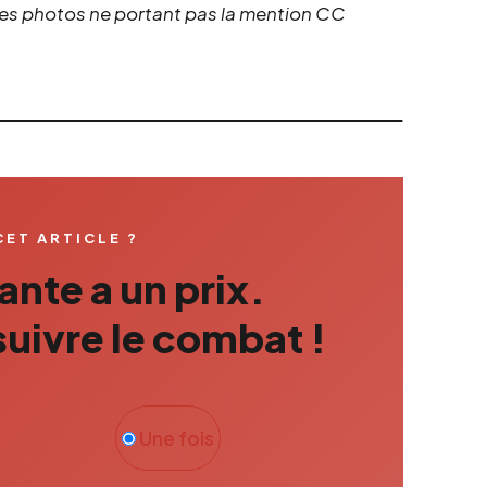
 les photos ne portant pas la mention CC
CET ARTICLE ?
nte a un prix.
uivre le combat !
Une fois