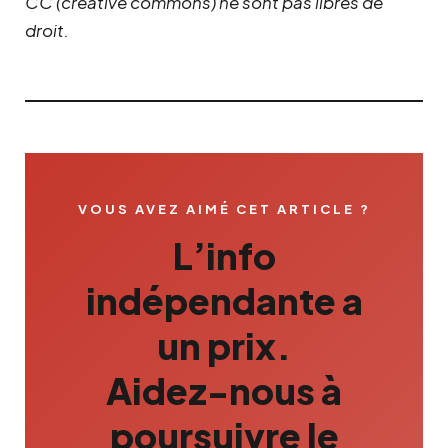
CC (creative commons) ne sont pas libres de
droit.
VOUS AVEZ AIMÉ CET ARTICLE ?
L’info
indépendante a
un prix.
Aidez-nous à
poursuivre le