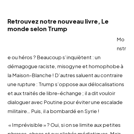
Retrouvez notre nouveau livre,
Le
monde selon Trump
Mo
nstr
e ou héros ? Beaucoup s’inquiètent : un
démagogue raciste, misogyne et homophobe à
la Maison-Blanche ! D’autres saluent au contraire
une rupture : Trump s’oppose aux délocalisations
et aux traités de libre-échange ; il a dit vouloir
dialoguer avec Poutine pour éviter une escalade
militaire… Puis, il a bombardé en Syrie !
« Imprévisible » ? Oui, si on se limite aux petites
phrases-chocs et aux clichés médiatiques. Mais