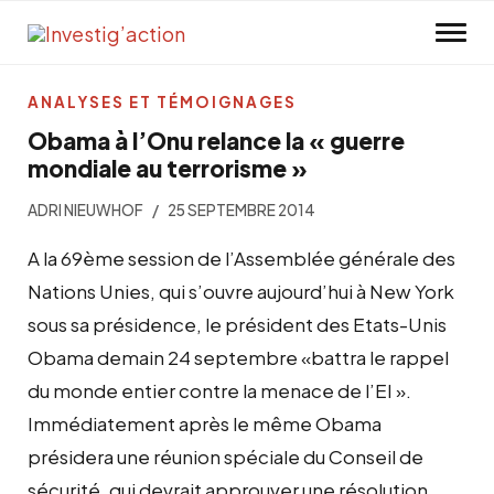
Skip to main content
ANALYSES ET TÉMOIGNAGES
Obama à l’Onu relance la « guerre
mondiale au terrorisme »
ADRI NIEUWHOF
25 SEPTEMBRE 2014
A la 69ème session de l’Assemblée générale des
Nations Unies, qui s’ouvre aujourd’hui à New York
sous sa présidence, le président des Etats-Unis
Obama demain 24 septembre «battra le rappel
du monde entier contre la menace de l’EI ».
Immédiatement après le même Obama
présidera une réunion spéciale du Conseil de
sécurité, qui devrait approuver une résolution