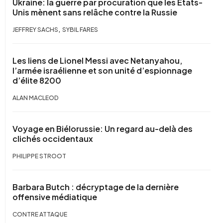
Ukraine: la guerre par procuration que les États-
Unis mènent sans relâche contre la Russie
,
JEFFREY SACHS
SYBIL FARES
Les liens de Lionel Messi avec Netanyahou,
l’armée israélienne et son unité d’espionnage
d’élite 8200
ALAN MACLEOD
Voyage en Biélorussie: Un regard au-delà des
clichés occidentaux
PHILIPPE STROOT
Barbara Butch : décryptage de la dernière
offensive médiatique
CONTRE ATTAQUE