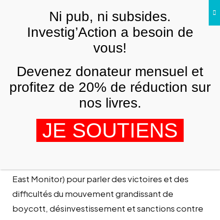
Skip to main content
Ni pub, ni subsides.
Investig’Action a besoin de
vous!
ANALYSES ET TÉMOIGNAGES
Devenez donateur mensuel et
Les victoires du boycott sur Israël
profitez de 20% de réduction sur
OMAR BARGHOUTI
18 MAI 2011
nos livres.
JE SOUTIENS
Omar Barghouti donne une interview exclusive à
la docteure Hanan Chehata de MEMO (Middle
East Monitor) pour parler des victoires et des
difficultés du mouvement grandissant de
boycott, désinvestissement et sanctions contre