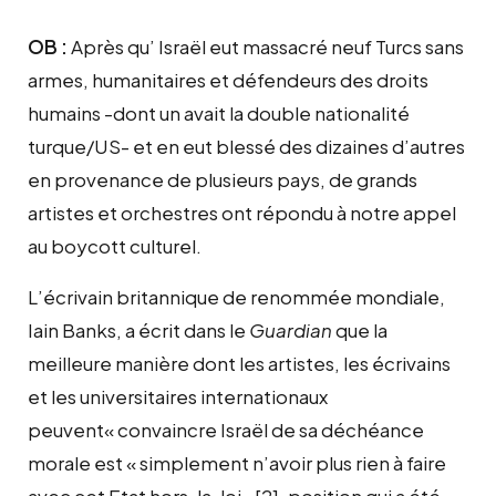
OB :
Après qu’ Israël eut massacré neuf Turcs sans
armes, humanitaires et défendeurs des droits
humains -dont un avait la double nationalité
turque/US- et en eut blessé des dizaines d’autres
en provenance de plusieurs pays, de grands
artistes et orchestres ont répondu à notre appel
au boycott culturel.
L’écrivain britannique de renommée mondiale,
Iain Banks, a écrit dans le
Guardian
que la
meilleure manière dont les artistes, les écrivains
et les universitaires internationaux
peuvent« convaincre Israël de sa déchéance
morale est « simplement n’avoir plus rien à faire
avec cet Etat hors-la-loi »[2], position qui a été