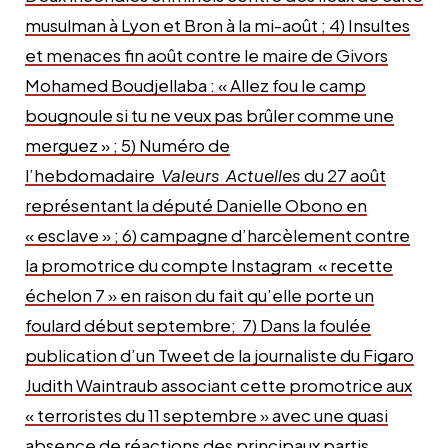
musulman à Lyon et Bron à la mi-août ; 4) Insultes
et menaces fin août contre le maire de Givors
Mohamed Boudjellaba : « Allez fou le camp
bougnoule si tu ne veux pas brûler comme une
merguez » ; 5) Numéro de
l’hebdomadaire
Valeurs Actuelles
du 27 août
représentant la député Danielle Obono en
« esclave » ; 6) campagne d’harcèlement contre
la promotrice du compte Instagram « recette
échelon 7 » en raison du fait qu’elle porte un
foulard début septembre; 7) Dans la foulée
publication d’un Tweet de la journaliste du Figaro
Judith Waintraub associant cette promotrice aux
« terroristes du 11 septembre » avec une quasi
absence de réactions des principaux partis