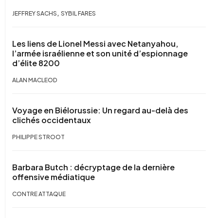
,
JEFFREY SACHS
SYBIL FARES
Les liens de Lionel Messi avec Netanyahou,
l’armée israélienne et son unité d’espionnage
d’élite 8200
ALAN MACLEOD
Voyage en Biélorussie: Un regard au-delà des
clichés occidentaux
PHILIPPE STROOT
Barbara Butch : décryptage de la dernière
offensive médiatique
CONTRE ATTAQUE