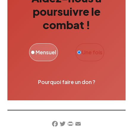
poursuivre le
combat !
Mensuel
Une fois
Pourquoi faire un don ?
Facebook
Twitter
PrintFriendly
Email