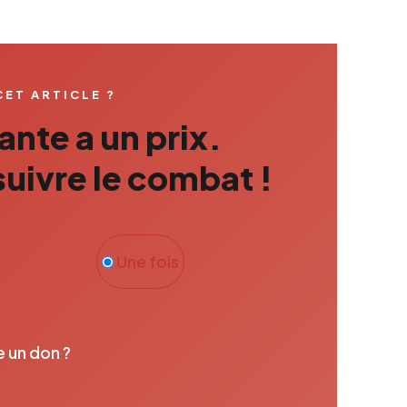
CET ARTICLE ?
nte a un prix.
uivre le combat !
Une fois
e un don ?