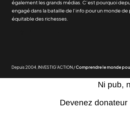
également les grands médias. C’est pourquoi depui
engagé dans la bataille de l’info pour un monde de 
équitable des richesses.
Facebook
Twitter
Instagram
YouTube
TikTok
Telegram
Lien
Depuis 2004, INVESTIG’ACTION /
Comprendre le monde pour
Ni pub, 
Devenez donateur m