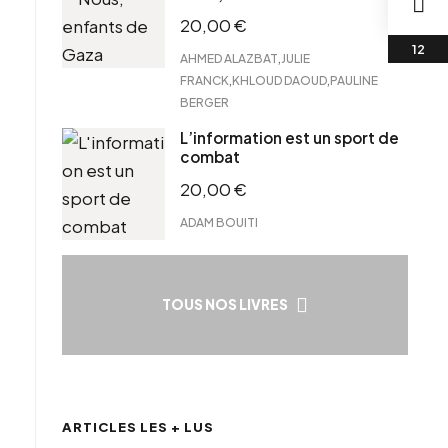
20,00
€
,
AHMED ALAZBAT
JULIE
,
,
FRANCK
KHLOUD DAOUD
PAULINE
BERGER
L’information est un sport de
combat
20,00
€
ADAM BOUITI
TOUS NOS LIVRES
ARTICLES LES + LUS