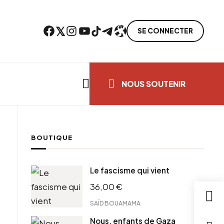
Facebook
Twitter
Instagram
YouTube
TikTok
Telegram
Lien
SE CONNECTER
Search everything...
NOUS SOUTENIR
BOUTIQUE
cebook
Le fascisme qui vient
tter
36,00
€
ntFriendly
il
SAÏD BOUAMAMA
Nous, enfants de Gaza