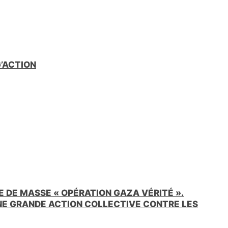
e
n
d
l
y
G’ACTION
 DE MASSE « OPÉRATION GAZA VÉRITÉ ».
UNE GRANDE ACTION COLLECTIVE CONTRE LES