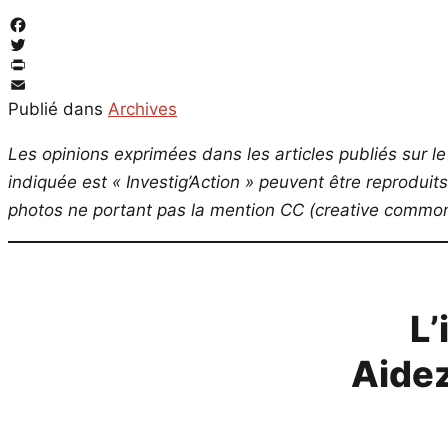
Facebook
Twitter
PrintFriendly
Email
Publié dans
Archives
Les opinions exprimées dans les articles publiés sur le 
indiquée est « Investig’Action » peuvent être reproduit
photos ne portant pas la mention CC (creative commons
L’
Aidez