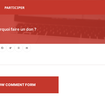
PARTICIPER
rquoi faire un don ?
ebook
Twitter
PrintFriendly
Email
OW COMMENT FORM