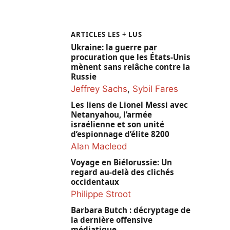
ARTICLES LES + LUS
Ukraine: la guerre par
procuration que les États-Unis
mènent sans relâche contre la
Russie
Jeffrey Sachs
,
Sybil Fares
Les liens de Lionel Messi avec
Netanyahou, l’armée
israélienne et son unité
d’espionnage d’élite 8200
Alan Macleod
Voyage en Biélorussie: Un
regard au-delà des clichés
occidentaux
Philippe Stroot
Barbara Butch : décryptage de
la dernière offensive
médiatique