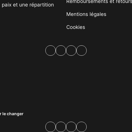
Remboursements et retour
paix et une répartition
Mentions légales
Cookies
Facebook
Twitter
PrintFriendly
Email
 le changer