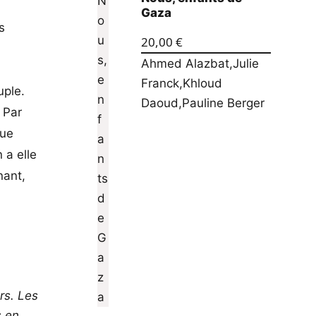
Gaza
s
20,00
€
Ahmed Alazbat
,
Julie
Franck
,
Khloud
uple.
Daoud
,
Pauline Berger
 Par
que
 a elle
nant,
rs. Les
s en