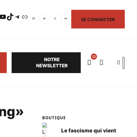
uTube
TikTok
Telegram
Lien
SE CONNECTER
Facebook
Twitter
PrintFriendly
Email
NOTRE
Search
NEWSLETTER
ang»
BOUTIQUE
Le fascisme qui vient