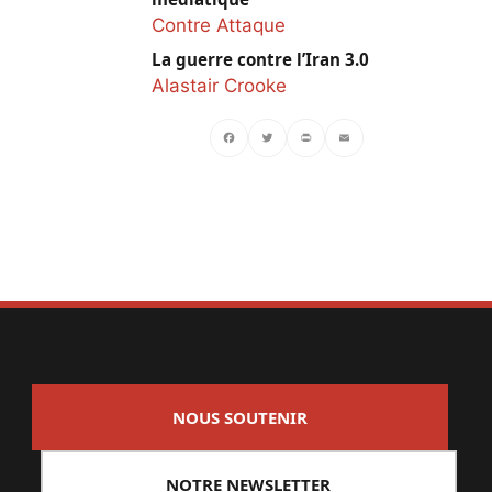
Contre Attaque
La guerre contre l’Iran 3.0
Alastair Crooke
Facebook
Twitter
PrintFriendly
Email
NOUS SOUTENIR
NOTRE NEWSLETTER