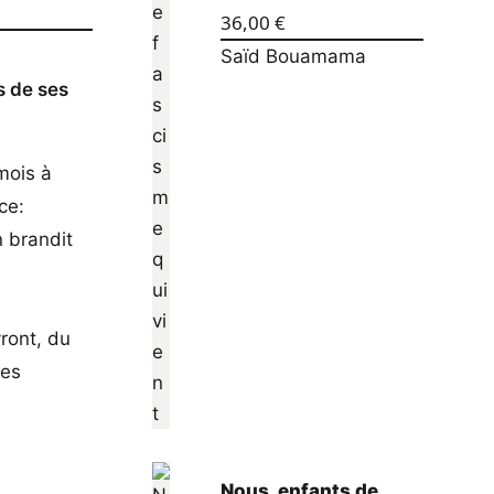
36,00
€
Saïd Bouamama
s de ses
mois à
ce:
 brandit
ront, du
des
Nous, enfants de