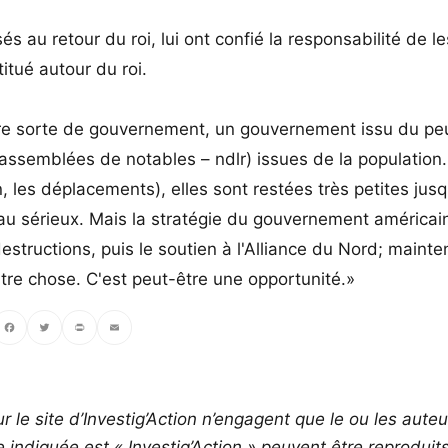
és au retour du roi, lui ont confié la responsabilité de le
itué autour du roi.
 autre sorte de gouvernement, un gouvernement issu du pe
(assemblées de notables – ndlr) issues de la population.
 les déplacements), elles sont restées très petites jus
u sérieux. Mais la stratégie du gouvernement américain
structions, puis le soutien à l'Alliance du Nord; mainte
utre chose. C'est peut-être une opportunité.»
ebook
Twitter
PrintFriendly
Email
r le site d’Investig’Action n’engagent que le ou les auteu
ce indiquée est « Investig’Action » peuvent être reproduit