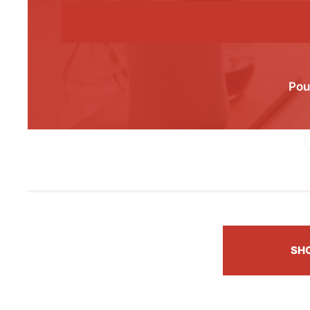
Pou
Fac
SH