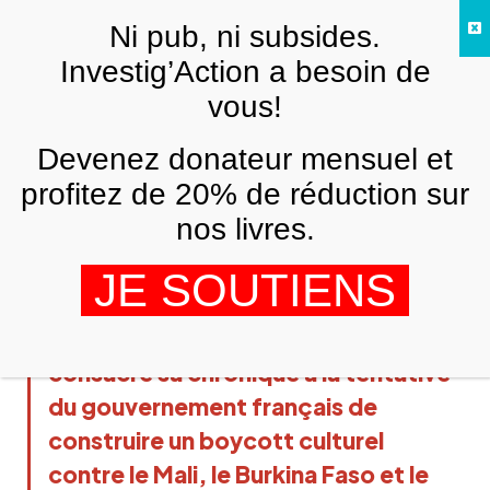
Skip to main content
Ni pub, ni subsides.
FR
Investig’Action a besoin de
vous!
LA RUBRIQUE DE SAÏD BOUAMAMA
Devenez donateur mensuel et
Niger, Mali, Burkina Faso : la solidarité
des peuples – Le Monde vu d’en Bas –
profitez de 20% de réduction sur
n°99
nos livres.
SAÏD BOUAMAMA
20 SEPTEMBRE 2023
JE SOUTIENS
Dans ce nouveau numéro du Monde
Vu d’en Bas Saïd Bouamama
consacre sa chronique à la tentative
du gouvernement français de
construire un boycott culturel
contre le Mali, le Burkina Faso et le