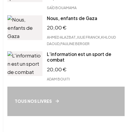
SAÏD BOUAMAMA
Nous, enfants de Gaza
20,00
€
,
,
AHMED ALAZBAT
JULIE FRANCK
KHLOUD
,
DAOUD
PAULINE BERGER
L’information est un sport de
combat
20,00
€
ADAM BOUITI
TOUS NOS LIVRES