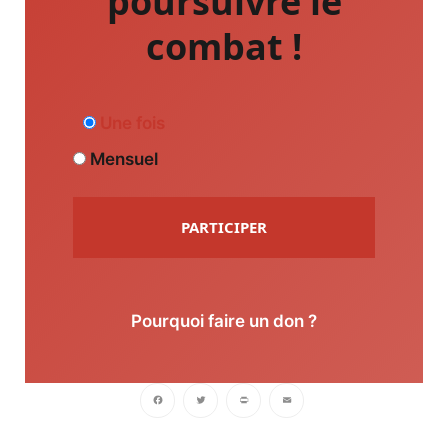
poursuivre le
combat !
Une fois
Mensuel
PARTICIPER
Pourquoi faire un don ?
Facebook
Twitter
PrintFriendly
Email