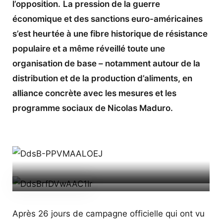
l’opposition.
La pression de la guerre
économique et des sanctions euro-américaines
s’est heurtée à une fibre historique de résistance
populaire et a même réveillé toute une
organisation de base – notamment autour de la
distribution et de la production d’aliments, en
alliance concrète avec les mesures et les
programme sociaux de Nicolas Maduro.
Liesse à Caracas le 20 mai 2018. Nicolas Maduro salue ses
partisans rassemblés autour du palais présidentiel de
Après 26 jours de campagne officielle qui ont vu
Miraflores peu après l’annonce de sa victoire par le Centre