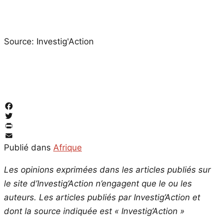
Source: Investig'Action
Facebook
Twitter
PrintFriendly
Email
Publié dans
Afrique
Les opinions exprimées dans les articles publiés sur
le site d’Investig’Action n’engagent que le ou les
auteurs. Les articles publiés par Investig’Action et
dont la source indiquée est « Investig’Action »