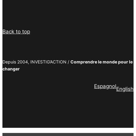
Facebook
Twitter
PrintFriendly
Email
Back to top
Depuis 2004, INVESTIG’ACTION /
Comprendre le monde pour le
changer
Espagnol
English
Facebook
Twitter
PrintFriendly
Email