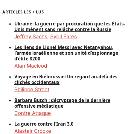
ARTICLES LES + LUS
Ukraine: la guerre par procuration que les États-
Unis mènent sans relâche contre la Russie
Jeffrey Sachs
,
Sybil Fares
Les liens de Lionel Messi avec Netanyahou,
l’armée israélienne et son unité d’espionnage
d’élite 8200
Alan Macleod
Voyage en Biélorussie: Un regard au-delà des
clichés occidentaux
Philippe Stroot
Barbara Butch : décryptage de la dernière
offensive médiatique
Contre Attaque
La guerre contre l’Iran 3.0
Alastair Crooke