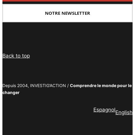
NOTRE NEWSLETTER
Facebook
Twitter
PrintFriendly
Email
Back to top
Depuis 2004, INVESTIG’ACTION /
Comprendre le monde pour le
changer
Espagnol
English
Facebook
Twitter