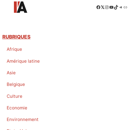
Facebook
LinkedIn
Instagram
YouTube
TikTok
Tele
Lie
RUBRIQUES
Afrique
Amérique latine
Asie
Belgique
Culture
Economie
Environnement