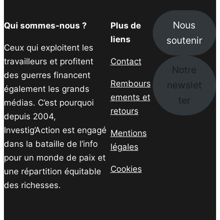
Nous
Qui sommes-nous ?
Plus de
soutenir
liens
Ceux qui exploitent les
travailleurs et profitent
Contact
Notre
des guerres financent
Rembours
newslet
également les grands
ements et
ter
médias. C’est pourquoi
retours
depuis 2004,
Investig’Action est engagé
Mentions
dans la bataille de l’info
légales
pour un monde de paix et
Cookies
une répartition équitable
des richesses.
Facebook
Twitter
Instagram
YouTube
TikTok
Telegram
Lien