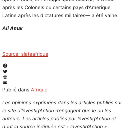
après les Colonels ou certains pays d’Amérique
Latine après les dictatures militaires— a été vaine.
Ali Amar
Source: slateafrique
Facebook
Twitter
PrintFriendly
Email
Publié dans
Afrique
Les opinions exprimées dans les articles publiés sur
le site d’Investig’Action n’engagent que le ou les
auteurs. Les articles publiés par Investig’Action et
dont la source indiquée est « Investig’Action »