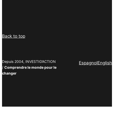
Facebook
Twitter
PrintFriendly
Email
Back to top
Depuis 2004, INVESTIG’ACTION
Espagnol
English
/
Comprendre le monde pour le
changer
Facebook
Twitter
PrintFriendly
Email