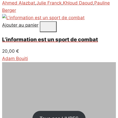
Ahmed Alazbat
,
Julie Franck
,
Khloud Daoud
,
Pauline
Berger
Ajouter au panier
L’information est un sport de combat
20,00
€
Adam Bouiti