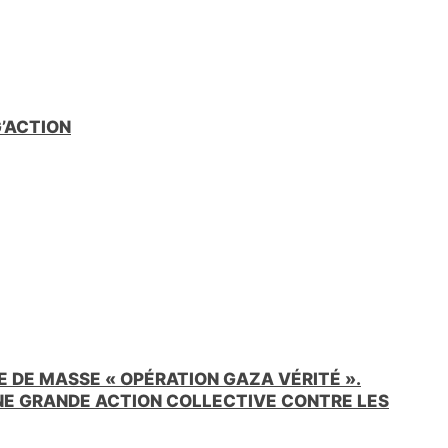
e
n
d
l
y
G’ACTION
 DE MASSE « OPÉRATION GAZA VÉRITÉ ».
UNE GRANDE ACTION COLLECTIVE CONTRE LES