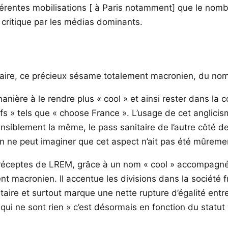
férentes mobilisations [ à Paris notamment] que le nomb
 critique par les médias dominants.
nitaire, ce précieux sésame totalement macronien, du no
anière à le rendre plus « cool » et ainsi rester dans la
fs » tels que « choose France ». L’usage de cet anglici
nsiblement la même, le pass sanitaire de l’autre côté d
ne peut imaginer que cet aspect n’ait pas été mûremen
 préceptes de LREM, grâce à un nom « cool » accompagné 
nt macronien. Il accentue les divisions dans la société 
nitaire et surtout marque une nette rupture d’égalité entr
ui ne sont rien » c’est désormais en fonction du statut va