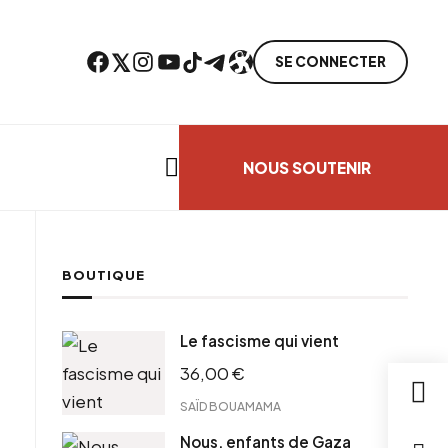
Facebook
Twitter
Instagram
YouTube
TikTok
Telegram
Lien
SE CONNECTER
Search everything...
NOUS SOUTENIR
BOUTIQUE
cebook
Le fascisme qui vient
tter
36,00
€
ntFriendly
il
SAÏD BOUAMAMA
Nous, enfants de Gaza