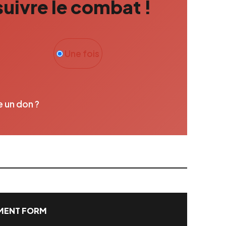
uivre le combat !
Une fois
e un don ?
ENT FORM