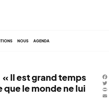
ITIONS
NOUS
AGENDA
 « Il est grand temps
Fa
que le monde ne lui
Twi
Pri
Ema