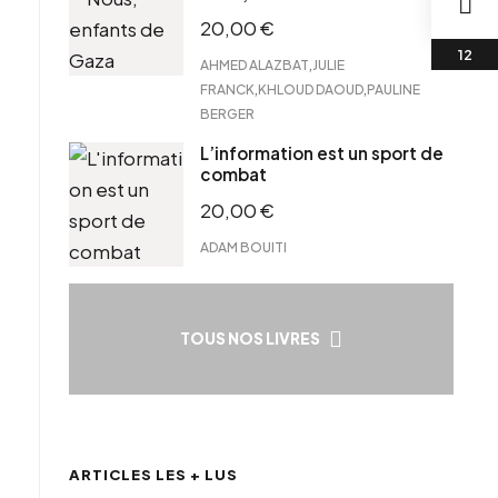
20,00
€
,
AHMED ALAZBAT
JULIE
,
,
FRANCK
KHLOUD DAOUD
PAULINE
BERGER
L’information est un sport de
combat
20,00
€
ADAM BOUITI
TOUS NOS LIVRES
ARTICLES LES + LUS