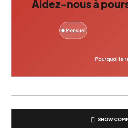
Aidez-nous à pours
Mensuel
Pourquoi fair
SHOW COMM