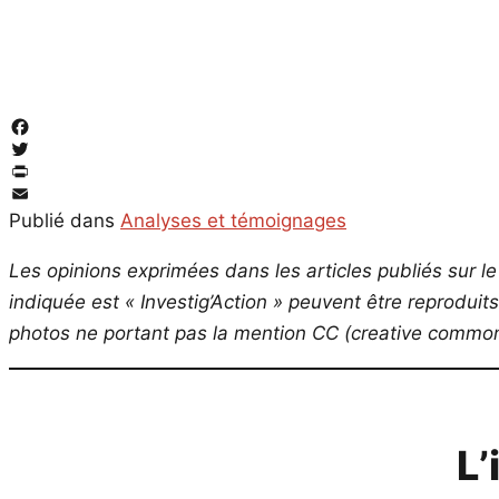
Facebook
Twitter
PrintFriendly
Email
Publié dans
Analyses et témoignages
Les opinions exprimées dans les articles publiés sur le 
indiquée est « Investig’Action » peuvent être reproduit
photos ne portant pas la mention CC (creative commons
L’