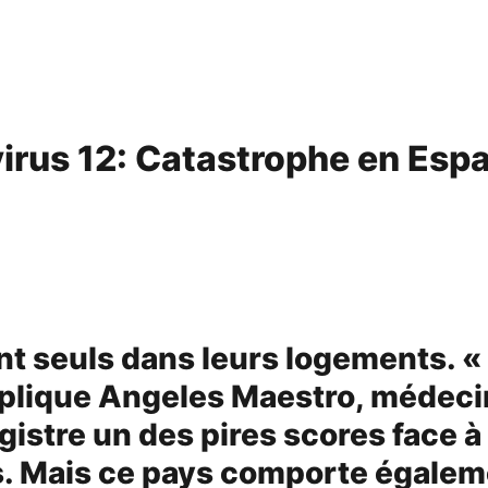
irus 12: Catastrophe en Espag
t seuls dans leurs logements. 
xplique Angeles Maestro, médecin
istre un des pires scores face à 
rs. Mais ce pays comporte égale