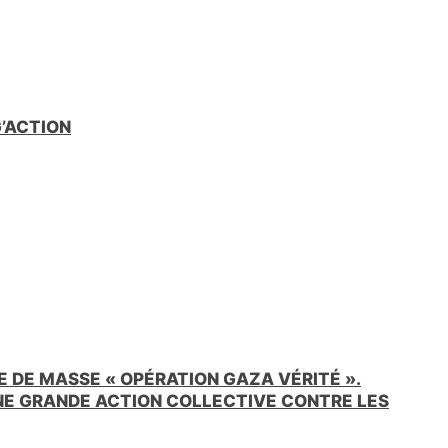
e
n
d
l
y
G’ACTION
 DE MASSE « OPÉRATION GAZA VÉRITÉ ».
UNE GRANDE ACTION COLLECTIVE CONTRE LES