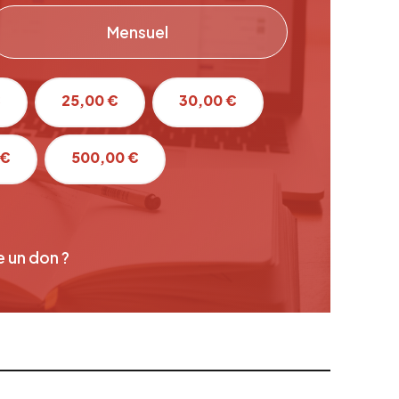
Mensuel
€
25,00 €
30,00 €
 €
500,00 €
e un don ?