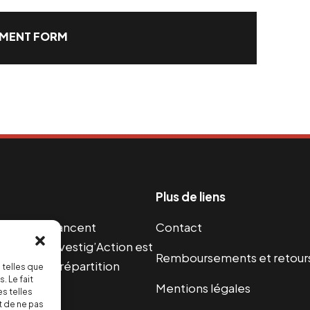
MENT FORM
Plus de liens
s guerres financent
Contact
s 2004, Investig’Action est
Remboursements et retour
paix et une répartition
 telles que
. Le fait
Mentions légales
s telles
t de ne pas