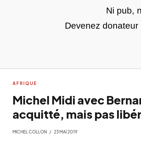
Skip to main content
Ni pub, 
FR
Devenez donateur m
RUBRIQUES
TÉLÉ PALESTINE
VIDÉOS
AFRIQUE
Michel Midi avec Bern
acquitté, mais pas libé
MICHEL COLLON
23 MAI 2019