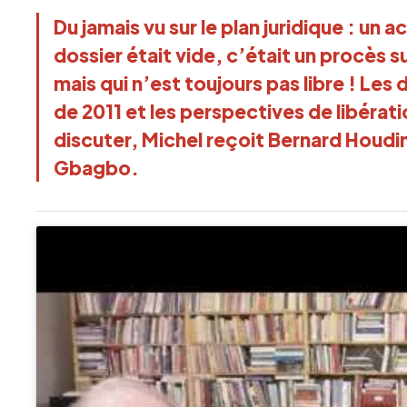
Du jamais vu sur le plan juridique : un
dossier était vide, c’était un procès s
mais qui n’est toujours pas libre ! Les
de 2011 et les perspectives de libérati
discuter, Michel reçoit Bernard Houdin
Gbagbo.