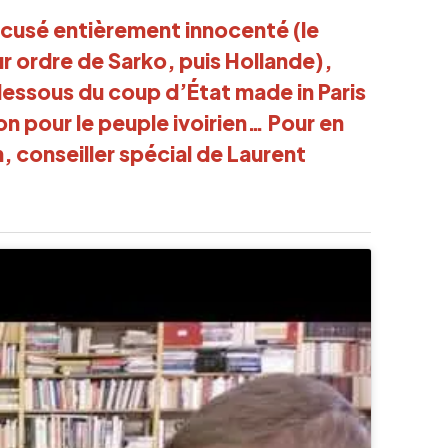
 accusé entièrement innocenté (le
ur ordre de Sarko, puis Hollande),
 dessous du coup d’État made in Paris
on pour le peuple ivoirien… Pour en
, conseiller spécial de Laurent