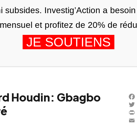
ni subsides. Investig’Action a besoin
ensuel et profitez de 20% de réduct
JE SOUTIENS
ÉDITIONS
NOUS
AGENDA
ard Houdin: Gbagbo
Fac
ré
Twi
Prin
Ema