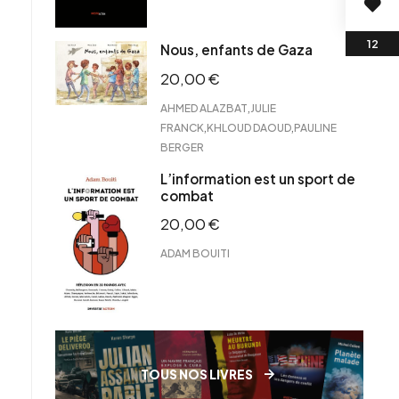
Nous, enfants de Gaza
20,00
€
,
AHMED ALAZBAT
JULIE
,
,
FRANCK
KHLOUD DAOUD
PAULINE
BERGER
L’information est un sport de
combat
20,00
€
ADAM BOUITI
TOUS NOS LIVRES