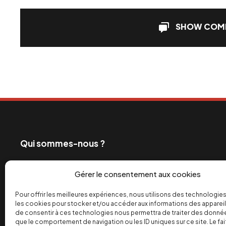
SHOW COM
Qui sommes-nous ?
Ceux qui exploitent les travailleurs et profitent de
Gérer le consentement aux cookies
également les grands médias. C’est pourquoi depui
engagé dans la bataille de l’info pour un monde de 
Pour offrir les meilleures expériences, nous utilisons des technologies
les cookies pour stocker et/ou accéder aux informations des appareils
équitable des richesses.
de consentir à ces technologies nous permettra de traiter des donnée
que le comportement de navigation ou les ID uniques sur ce site. Le fai