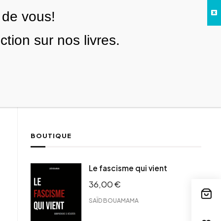
 de vous!
Facebook
Twitter
Instagram
YouTube
TikTok
Telegram
Lien
SE CONNECTER
ion sur nos livres.
Search everything...
NOUS SOUTENIR
BOUTIQUE
ebook
Le fascisme qui vient
tter
36,00
€
tFriendly
il
SAÏD BOUAMAMA