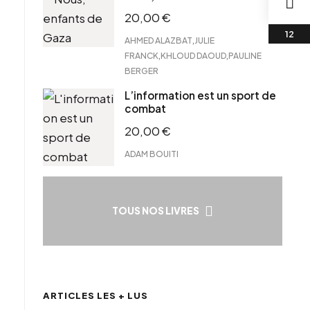
20,00
€
,
AHMED ALAZBAT
JULIE
,
,
FRANCK
KHLOUD DAOUD
PAULINE
BERGER
L’information est un sport de
combat
20,00
€
ADAM BOUITI
TOUS NOS LIVRES
ARTICLES LES + LUS