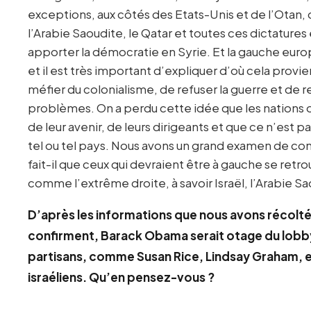
exceptions, aux côtés des Etats-Unis et de l’Otan, 
l’Arabie Saoudite, le Qatar et toutes ces dictature
apporter la démocratie en Syrie. Et la gauche eu
et il est très important d’expliquer d’où cela provi
méfier du colonialisme, de refuser la guerre et de 
problèmes. On a perdu cette idée que les nations on
de leur avenir, de leurs dirigeants et que ce n’est pa
tel ou tel pays. Nous avons un grand examen de con
fait-il que ceux qui devraient être à gauche se ret
comme l’extrême droite, à savoir Israël, l’Arabie Sa
D’après les informations que nous avons récoltée
confirment, Barack Obama serait otage du lobby 
partisans, comme Susan Rice, Lindsay Graham, e
israéliens. Qu’en pensez-vous ?