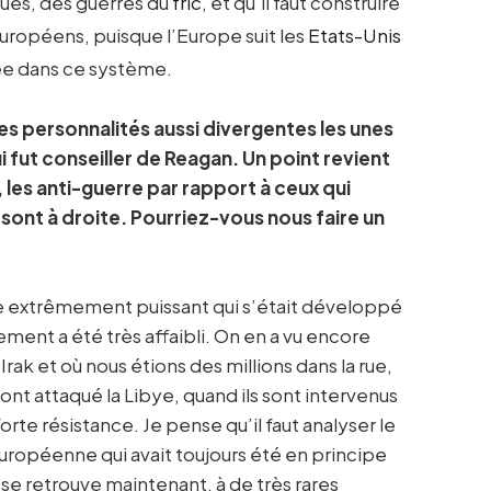
ues, des guerres du
fric
, et qu’il faut construire
 européens, puisque l’Europe suit les
Etats-Unis
uée dans ce système.
es personnalités aussi divergentes les unes
 fut conseiller de Reagan. Un point revient
 les anti-guerre par rapport à ceux qui
sont à droite. Pourriez-vous nous faire un
e extrêmement puissant qui s’était développé
ent a été très affaibli. On en a vu encore
ak et où nous étions des millions dans la rue,
 ont attaqué la Libye, quand ils sont intervenus
orte résistance. Je pense qu’il faut analyser le
péenne qui avait toujours été en principe
, se retrouve maintenant, à de très rares