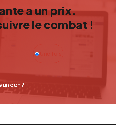
nte a un prix.
uivre le combat !
Une fois
e un don ?