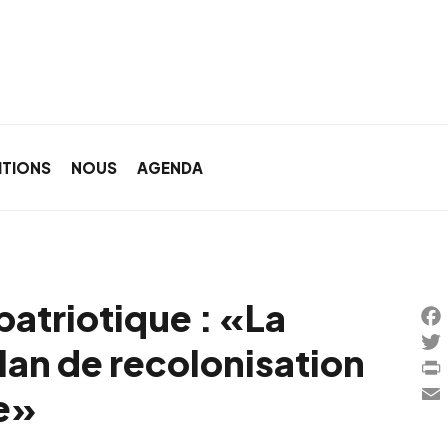
ITIONS
NOUS
AGENDA
patriotique : «La
Fa
plan de recolonisation
Twi
Pri
ie»
Ema