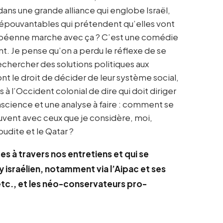
dans une grande alliance qui englobe Israël,
s épouvantables qui prétendent qu’elles vont
ropéenne marche avec ça ? C’est une comédie
ent. Je pense qu’on a perdu le réflexe de se
rechercher des solutions politiques aux
t le droit de décider de leur système social,
s à l’Occident colonial de dire qui doit diriger
science et une analyse à faire : comment se
rouvent avec ceux que je considère, moi,
oudite et le Qatar ?
s à travers nos entretiens et qui se
israélien, notamment via l’Aipac et ses
tc., et les néo-conservateurs pro-