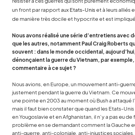
résister à ces guerres qui sont purement économiq
un front par rapport aux
Etats-Unis
et à leurs alliés
de manière très docile et hypocrite et est impliq
Nous avons réalisé une série d’entretiens avec d
que les autres, notamment Paul Craig Roberts qui
souvent : dans le monde occidental, aujourd’hui,
dénonçaient la guerre du Vietnam, par exemple, 
commentaire à ce sujet ?
Nous avions, en Europe, un mouvement anti-guerr
justement pendant la guerre du Vietnam. Ce mouvem
une pointe en 2003 au moment où Bush a attaqué l’Ir
mais il faut bien constater que quand les Etats-Unis
en Yougoslavie et en Afghanistan, il n’y a pas eu de f
problème en se demandant comment la Gauche euro
anti-guerre, anti-coloniale, anti-injustices sociales