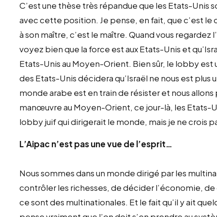
C’est une thèse très répandue que les Etats-Unis son
avec cette position. Je pense, en fait, que c’est l
à son maître, c’est le maître. Quand vous regardez
voyez bien que la force est aux Etats-Unis et qu’Isr
Etats-Unis au Moyen-Orient. Bien sûr, le lobby est u
des Etats-Unis décidera qu’Israël ne nous est plus uti
monde arabe est en train de résister et nous allons
manœuvre au Moyen-Orient, ce jour-là, les Etats-Unis
lobby juif qui dirigerait le monde, mais je ne crois p
L’Aipac n’est pas une vue de l’esprit…
Nous sommes dans un monde dirigé par les multinat
contrôler les richesses, de décider l’économie, de co
ce sont des multinationales. Et le fait qu’il y ait qu
pense vraiment que l’on doit s’en prendre au systè