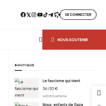
Facebook
Twitter
Instagram
YouTube
TikTok
Telegram
Lien
SE CONNECTER
Search everything...
NOUS SOUTENIR
BOUTIQUE
cebook
Le fascisme qui vient
tter
36,00
€
ntFriendly
il
SAÏD BOUAMAMA
Nous, enfants de Gaza