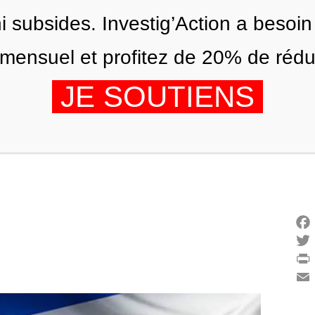
ni subsides. Investig’Action a besoin
ensuel et profitez de 20% de réduct
JE SOUTIENS
ÉDITIONS
NOUS
AGENDA
Fac
Twi
Prin
Ema