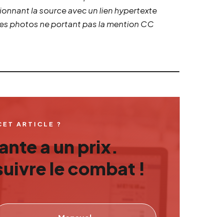
ionnant la source avec un lien hypertexte
 les photos ne portant pas la mention CC
CET ARTICLE ?
nte a un prix.
uivre le combat !