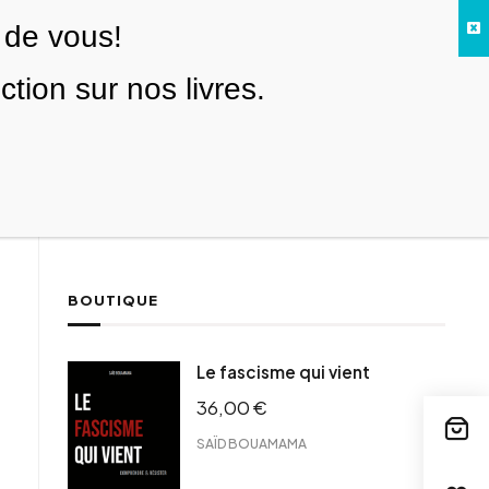
 de vous!
Facebook
Twitter
Instagram
YouTube
TikTok
Telegram
Lien
SE CONNECTER
ion sur nos livres.
Search everything...
NOUS SOUTENIR
BOUTIQUE
ebook
Le fascisme qui vient
tter
36,00
€
tFriendly
il
SAÏD BOUAMAMA