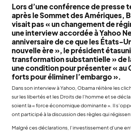
Lors d’une conférence de presse te
après le Sommet des Amériques, Ba
visait pas « un changement de rég
une interview accordée à Yahoo New
anniversaire de ce que les États-
nouvelle ère », le président étasun
transformation substantielle » de l
une condition pour présenter « au
forts pour éliminer l’embargo ».
Dans son interview à Yahoo, Obama réitère les cli
sur les libertés et les Droits de l’homme et se décla
soient la « force économique dominante ». Il s’oppo
ont participé à la discussion des règles qui régiss
Malgré ces déclarations, l’investissement d’une en