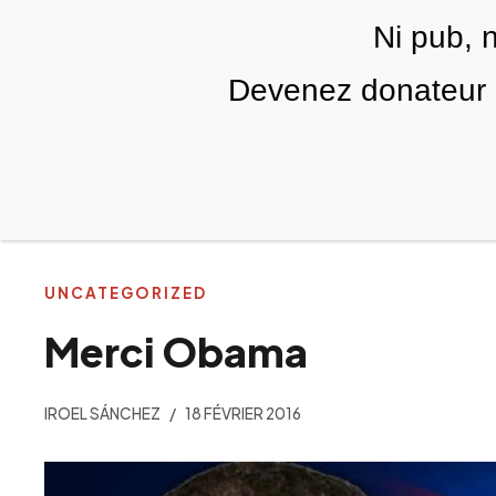
Skip to main content
Ni pub, 
FR
Devenez donateur m
RUBRIQUES
TÉLÉ PALESTINE
VIDÉOS
UNCATEGORIZED
Merci Obama
IROEL SÁNCHEZ
18 FÉVRIER 2016