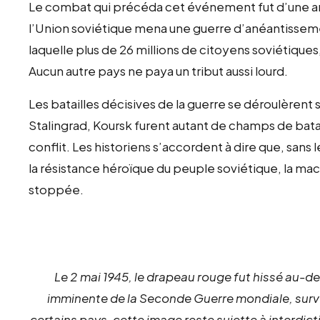
Le combat qui précéda cet événement fut d’une amp
l’Union soviétique mena une guerre d’anéantisseme
laquelle plus de 26 millions de citoyens soviétiques,
Aucun autre pays ne paya un tribut aussi lourd.
Les batailles décisives de la guerre se déroulèrent s
Stalingrad, Koursk furent autant de champs de batai
conflit. Les historiens s’accordent à dire que, sans l
la résistance héroïque du peuple soviétique, la mac
stoppée.
Le 2 mai 1945, le drapeau rouge fut hissé au-de
imminente de la Seconde Guerre mondiale, surv
certains pays, cette image reste sujette à interdic