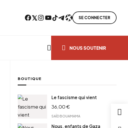
Facebook
Twitter
Instagram
YouTube
TikTok
Telegram
Lien
SE CONNECTER
Search everything...
NOUS SOUTENIR
BOUTIQUE
ebook
Le fascisme qui vient
tter
36,00
€
tFriendly
il
SAÏD BOUAMAMA
Nous, enfants de Gaza