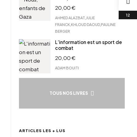
20,00
€
,
AHMED ALAZBAT
JULIE
,
,
FRANCK
KHLOUD DAOUD
PAULINE
BERGER
L’information est un sport de
combat
20,00
€
ADAM BOUITI
TOUS NOS LIVRES
ARTICLES LES + LUS