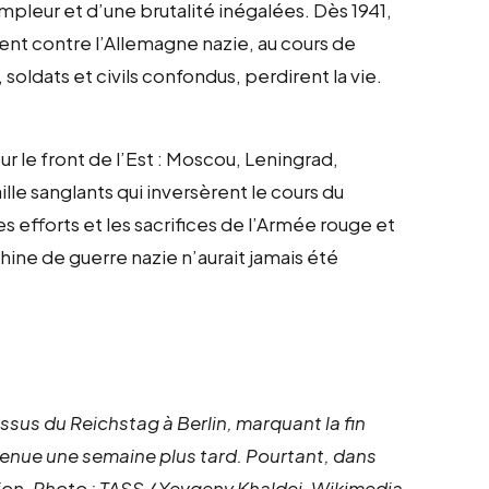
leur et d’une brutalité inégalées. Dès 1941,
nt contre l’Allemagne nazie, au cours de
 soldats et civils confondus, perdirent la vie.
ur le front de l’Est : Moscou, Leningrad,
lle sanglants qui inversèrent le cours du
es efforts et les sacrifices de l’Armée rouge et
hine de guerre nazie n’aurait jamais été
ssus du Reichstag à Berlin, marquant la fin
enue une semaine plus tard. Pourtant, dans
tion. Photo : TASS / Yevgeny Khaldei, Wikimedia