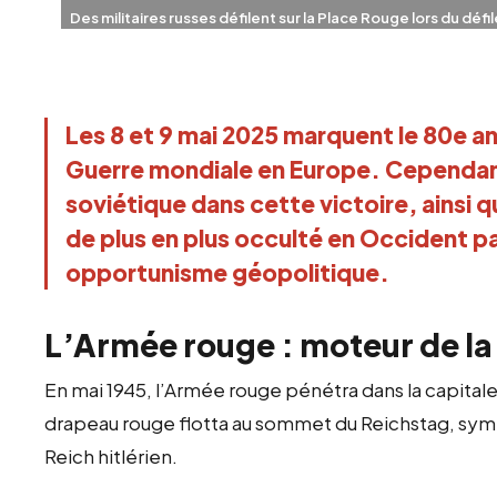
Des militaires russes défilent sur la Place Rouge lors du défil
Moscou, le 9 mai 2025 (AFP)
Les 8 et 9 mai 2025 marquent le 80e ann
Guerre mondiale en Europe. Cependant, 
soviétique dans cette victoire, ainsi que
de plus en plus occulté en Occident pa
opportunisme géopolitique.
L’Armée rouge : moteur de la 
En mai 1945, l’Armée rouge pénétra dans la capitale 
drapeau rouge flotta au sommet du Reichstag, symb
Reich hitlérien.