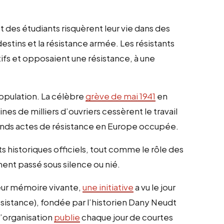
 des étudiants risquèrent leur vie dans des
stins et la résistance armée. Les résistants
itifs et opposaient une résistance, à une
population. La célèbre
grève de mai 1941
en
ines de milliers d’ouvriers cessèrent le travail
grands actes de résistance en Europe occupée.
s historiques officiels, tout comme le rôle des
nt passé sous silence ou nié.
leur mémoire vivante,
une initiative
a vu le jour
ésistance), fondée par l’historien Dany Neudt
l’organisation
publie
chaque jour de courtes