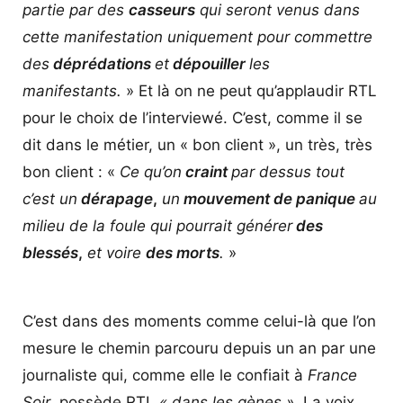
partie par des
casseurs
qui seront venus dans
cette manifestation uniquement pour commettre
des
déprédations
et
dépouiller
les
manifestants.
» Et là on ne peut qu’applaudir RTL
pour le choix de l’interviewé. C’est, comme il se
dit dans le métier, un « bon client », un très, très
bon client : «
Ce qu’on
craint
par dessus tout
c’est un
dérapage
,
un
mouvement de panique
au
milieu de la foule qui pourrait générer
des
blessés
,
et voire
des morts
.
»
C’est dans des moments comme celui-là que l’on
mesure le chemin parcouru depuis un an par une
journaliste qui, comme elle le confiait à
France
Soir
, possède RTL
« dans les gènes »
. La voix