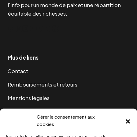
l’info pour un monde de paix et une répartition
équitable des richesses.
Facebook
Twitter
Instagram
YouTube
TikTok
Telegram
Lien
Plus de liens
Contact
Remboursements et retours
Mentions légales
Cookies
Gérer le consentement aux
cookies
Pour offrir les meilleures expériences, nous utilisons des