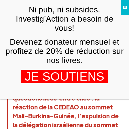
Skip to main content
Ni pub, ni subsides.
FR
Investig’Action a besoin de
vous!
ANALYSES ET TÉMOIGNAGES
Devenez donateur mensuel et
Mali, Burkina et Guinée : un tournant
pour l’Afrique ? – Le Monde vu d’en
profitez de 20% de réduction sur
bas #82
nos livres.
SAÏD BOUAMAMA
23 FÉVRIER 2023
JE SOUTIENS
Dans ce nouveau numéro, Saïd
Bouamama se penche sur 3
questions liées entre elles : la
réaction de la CEDEAO au sommet
Mali-Burkina-Guinée, l’expulsion de
la délégation israélienne du sommet