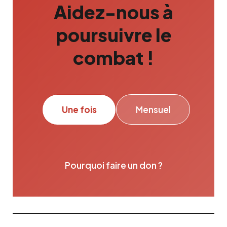
Aidez-nous à
poursuivre le
combat !
Une fois
Mensuel
Pourquoi faire un don ?