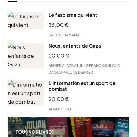
Le fascisme qui vient
36,00
€
SAÏD BOUAMAMA
Nous, enfants de Gaza
20,00
€
,
,
AHMED ALAZBAT
JULIE FRANCK
KHLOUD
,
DAOUD
PAULINE BERGER
L’information est un sport de
combat
20,00
€
ADAM BOUITI
TOUS NOS LIVRES