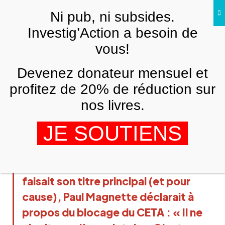
Skip to main content
Ni pub, ni subsides.
Investig’Action a besoin de
vous!
ANALYSES ET TÉMOIGNAGES
Devenez donateur mensuel et
Mais si, Cher Paul M., c’est bien une
victoire !
profitez de 20% de réduction sur
nos livres.
HUGUES LE PAIGE
26 OCTOBRE 2016
JE SOUTIENS
Ce samedi dans « Le Soir » qui en
faisait son titre principal (et pour
cause), Paul Magnette déclarait à
propos du blocage du CETA : « Il ne