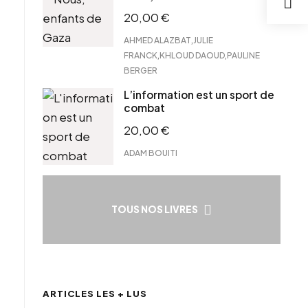
20,00
€
,
AHMED ALAZBAT
JULIE
,
,
FRANCK
KHLOUD DAOUD
PAULINE
BERGER
L’information est un sport de
combat
20,00
€
ADAM BOUITI
TOUS NOS LIVRES
ARTICLES LES + LUS