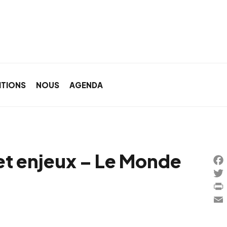
ITIONS
NOUS
AGENDA
et enjeux – Le Monde
Fa
Twi
Pri
Ema