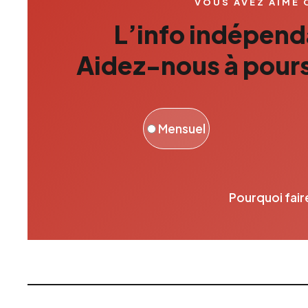
VOUS AVEZ AIMÉ 
L’info indépenda
Aidez-nous à pours
Mensuel
Pourquoi fair