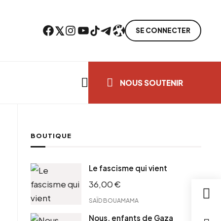
Facebook
Twitter
Instagram
YouTube
TikTok
Telegram
Lien
SE CONNECTER
Search everything...
NOUS SOUTENIR
BOUTIQUE
cebook
Le fascisme qui vient
tter
36,00
€
ntFriendly
il
SAÏD BOUAMAMA
Nous, enfants de Gaza