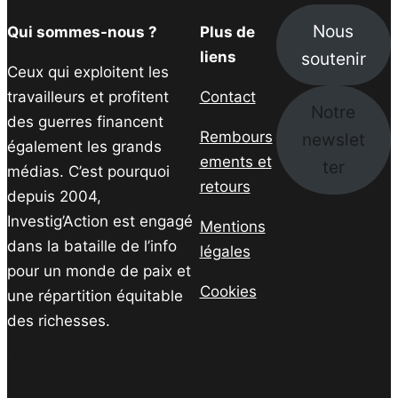
Nous
Qui sommes-nous ?
Plus de
soutenir
liens
Ceux qui exploitent les
travailleurs et profitent
Contact
Notre
des guerres financent
Rembours
newslet
également les grands
ements et
ter
médias. C’est pourquoi
retours
depuis 2004,
Investig’Action est engagé
Mentions
dans la bataille de l’info
légales
pour un monde de paix et
Cookies
une répartition équitable
des richesses.
Facebook
Twitter
Instagram
YouTube
TikTok
Telegram
Lien