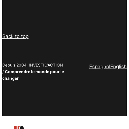
Facebook
Twitter
PrintFriendly
Email
Back to top
Depuis 2004, INVESTIG’ACTION
Espagnol
English
/
Comprendre le monde pour le
changer
Facebook
Twitter
PrintFriendly
Email