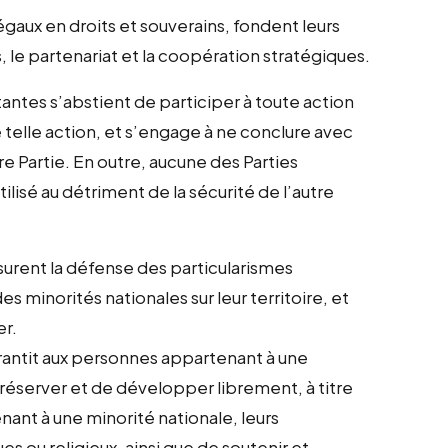
égaux en droits et souverains, fondent leurs
s, le partenariat et la coopération stratégiques.
antes s’abstient de participer à toute action
e telle action, et s’engage à ne conclure avec
re Partie. En outre, aucune des Parties
ilisé au détriment de la sécurité de l’autre
ssurent la défense des particularismes
des minorités nationales sur leur territoire, et
er.
antit aux personnes appartenant à une
préserver et de développer librement, à titre
ant à une minorité nationale, leurs
ues ou religieux, ainsi que de soutenir et