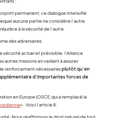
xtraits :
onjoint permanent, ce dialogue intensifié
 lequel aucune partie ne considère l’autre
udice à la sécurité de l’autre.
mme des adversaires.
écurité actuel et prévisible, l’Alliance
s autres missions en veillant à assurer
té de renforcement nécessaires
plutôt qu’en
upplémentaire d’importantes forces de
pération en Europe (OSCE,qui a remplacé la
uropéenne
« . Voici l’article 8:
urité. Nous réaffirmons le droit naturel de tout