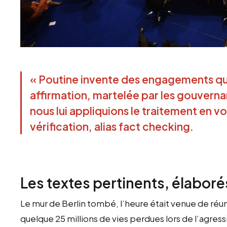
« Poutine invente des engagements qui 
affirmation, martelée par les gouvern
nous lui appliquions le traitement en vo
vérification, alias fact checking.
Les textes pertinents, élaboré
Le mur de Berlin tombé, l’heure était venue de réun
quelque 25 millions de vies perdues lors de l’agress