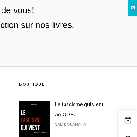
 de vous!
Facebook
Twitter
Instagram
YouTube
TikTok
Telegram
Lien
SE CONNECTER
ion sur nos livres.
Search everything...
NOUS SOUTENIR
BOUTIQUE
ebook
Le fascisme qui vient
tter
36,00
€
tFriendly
il
SAÏD BOUAMAMA