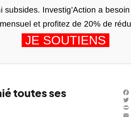
ni subsides. Investig’Action a besoin
ensuel et profitez de 20% de réduct
JE SOUTIENS
ÉDITIONS
NOUS
AGENDA
nié toutes ses
Fac
Twi
Prin
Ema