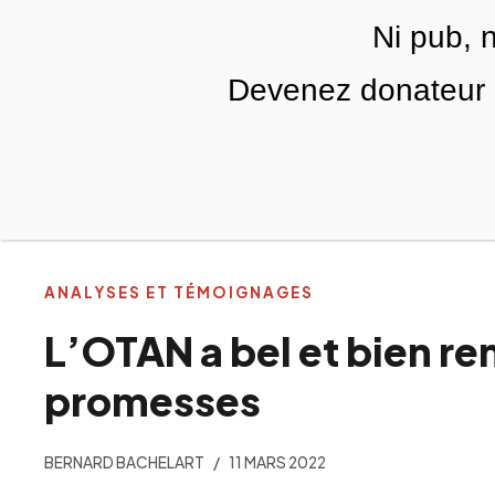
Skip to main content
Ni pub, 
FR
Devenez donateur m
RUBRIQUES
TÉLÉ PALESTINE
VIDÉOS
ANALYSES ET TÉMOIGNAGES
L’OTAN a bel et bien re
promesses
BERNARD BACHELART
11 MARS 2022