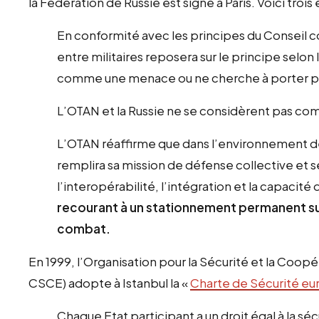
la Fédération de Russie est signé à Paris. Voici trois e
En conformité avec les principes du Conseil c
entre militaires reposera sur le principe selon
comme une menace ou ne cherche à porter préj
L’OTAN et la Russie ne se considèrent pas co
L’OTAN réaffirme que dans l’environnement de s
remplira sa mission de défense collective et se
l’interopérabilité, l’intégration et la capaci
recourant à un stationnement permanent s
combat.
En 1999, l’Organisation pour la Sécurité et la Coo
CSCE) adopte à Istanbul la «
Charte de Sécurité e
Chaque Etat participant a un droit égal à la séc