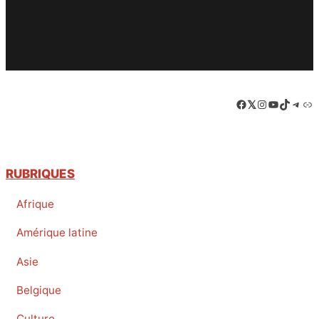
Facebook
Twitter
PrintFriendly
Email
Facebook
LinkedIn
Instagram
YouTube
TikTok
Tele
Lie
RUBRIQUES
Afrique
Amérique latine
Asie
Belgique
Culture