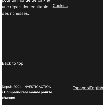
pour un monde de paix et
Cookies
une répartition équitable
des richesses.
Facebook
Twitter
Instagram
YouTube
TikTok
Telegram
Lien
Facebook
Twitter
PrintFriendly
Email
Back to top
Depuis 2004, INVESTIG’ACTION
Espagnol
English
/
Comprendre le monde pour le
changer