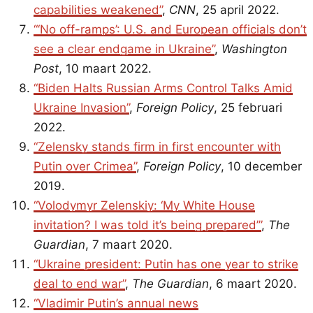
capabilities weakened”
,
CNN
, 25 april 2022.
“‘No off-ramps’: U.S. and European officials don’t
see a clear endgame in Ukraine”
,
Washington
Post
, 10 maart 2022.
“Biden Halts Russian Arms Control Talks Amid
Ukraine Invasion”
,
Foreign Policy
, 25 februari
2022.
“Zelensky stands firm in first encounter with
Putin over Crimea”
,
Foreign Policy
, 10 december
2019.
“Volodymyr Zelenskiy: ‘My White House
invitation? I was told it’s being prepared’”
,
The
Guardian
, 7 maart 2020.
“Ukraine president: Putin has one year to strike
deal to end war”
,
The Guardian
, 6 maart 2020.
“Vladimir Putin’s annual news