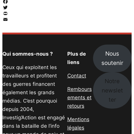
Facebook
Twitter
PrintFriendly
Email
Nous
Qui sommes-nous ?
Plus de
soutenir
liens
Ceux qui exploitent les
travailleurs et profitent
Contact
Notre
des guerres financent
Rembours
newslet
également les grands
ements et
ter
médias. C’est pourquoi
retours
depuis 2004,
Investig’Action est engagé
Mentions
dans la bataille de l’info
légales