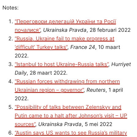
Notes:
“Переговори делегацій України та Росії
почалися”
,
Ukrainska Pravda
, 28 februari 2022
“Russia, Ukraine fail to make progress at
‘difficult’ Turkey talks“
,
France 24
, 10 maart
2022.
“Istanbul to host Ukraine-Russia talks”
,
Hurriyet
Daily
, 28 maart 2022.
“Russian forces withdrawing from northern
Ukrainian region – governor”
,
Reuters
, 1 april
2022.
“Possibility of talks between Zelenskyy and
Putin came to a halt after Johnson’s visit – UP
sources”
,
Ukrainska Pravda
, 5 mei 2022
“Austin says US wants to see Russia’s military