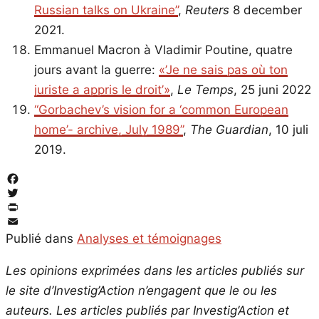
Russian talks on Ukraine”
,
Reuters
8 december
2021.
Emmanuel Macron à Vladimir Poutine, quatre
jours avant la guerre:
«’Je ne sais pas où ton
juriste a appris le droit’»
,
Le Temps
, 25 juni 2022
“Gorbachev’s vision for a ‘common European
home’- archive, July 1989”
,
The Guardian
, 10 juli
2019.
Facebook
Twitter
PrintFriendly
Email
Publié dans
Analyses et témoignages
Les opinions exprimées dans les articles publiés sur
le site d’Investig’Action n’engagent que le ou les
auteurs. Les articles publiés par Investig’Action et