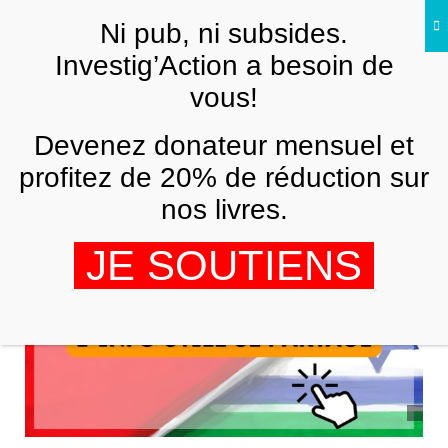
Skip to main content
Ni pub, ni subsides.
FR
Investig’Action a besoin de
vous!
MOYEN-ORIENT
Devenez donateur mensuel et
L’info utile se partage #3
profitez de 20% de réduction sur
DANIEL GARCIA
17 DÉCEMBRE 2025
nos livres.
JE SOUTIENS