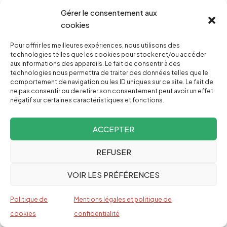
Gérer le consentement aux
cookies
Une fois
Mensuel
Pour offrir les meilleures expériences, nous utilisons des
technologies telles que les cookies pour stocker et/ou accéder
aux informations des appareils. Le fait de consentir à ces
technologies nous permettra de traiter des données telles que le
comportement de navigation ou les ID uniques sur ce site. Le fait de
Pourquoi faire un don ?
ne pas consentir ou de retirer son consentement peut avoir un effet
négatif sur certaines caractéristiques et fonctions.
ACCEPTER
REFUSER
Facebook
Twitter
PrintFriendly
Email
VOIR LES PRÉFÉRENCES
Politique de
Mentions légales et politique de
cookies
confidentialité
SHOW COMMENT FORM