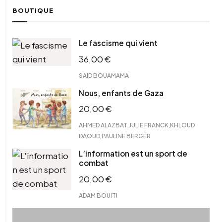
BOUTIQUE
Le fascisme qui vient
36,00
€
SAÏD BOUAMAMA
Nous, enfants de Gaza
20,00
€
,
,
AHMED ALAZBAT
JULIE FRANCK
KHLOUD
,
DAOUD
PAULINE BERGER
L’information est un sport de
combat
20,00
€
ADAM BOUITI