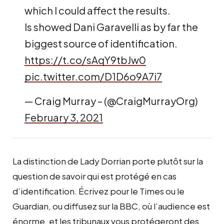
which I could affect the results.
Is showed Dani Garavelli as by far the
biggest source of identification.
https://t.co/sAqY9tbJw0
pic.twitter.com/D1D6o9A7i7
— Craig Murray – (@CraigMurrayOrg)
February 3, 2021
La distinction de Lady Dorrian porte plutôt sur la
question de savoir qui est protégé en cas
d’identification. Écrivez pour le Times ou le
Guardian, ou diffusez sur la BBC, où l’audience est
énorme, et les tribunaux vous protégeront des