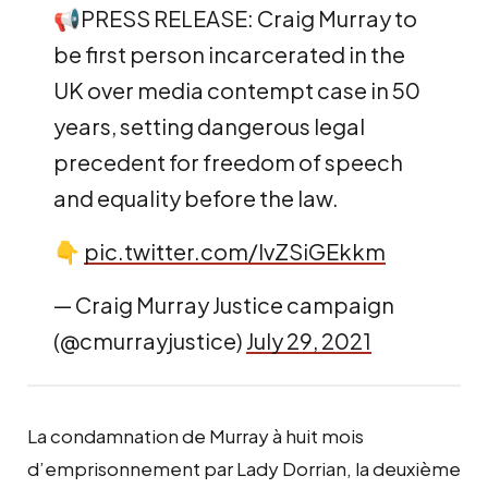
📢PRESS RELEASE: Craig Murray to
be first person incarcerated in the
UK over media contempt case in 50
years, setting dangerous legal
precedent for freedom of speech
and equality before the law.
👇
pic.twitter.com/lvZSiGEkkm
— Craig Murray Justice campaign
(@cmurrayjustice)
July 29, 2021
La condamnation de Murray à huit mois
d’emprisonnement par Lady Dorrian, la deuxième