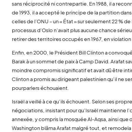
sans réciprocité ni contrepartie. En 1988, il a reconn
de 1993, il a accepté le principe de la partition d
celles de l’ONU – un « État » sur seulement 22 % de l
processus d’Oslo n’avait plus aucune chance sérieu
retirer des territoires occupés en 1967, en violati
Enfin, en 2000, le Président Bill Clinton a convoqué
Barak à un sommet de paix à Camp David. Arafat savai
moindre compromis significatif et avait dû être inti
Clinton a promis au dirigeant palestinien qu’il ne se
pourparlers échouaient.
Israël a veillé à ce qu’ils échouent. Selon ses propre
négociations, insistant pour qu’Israël maintienne l
annexée, y compris la mosquée Al-Aqsa, ainsi que d
Washington blâma Arafat malgré tout, et remodela l