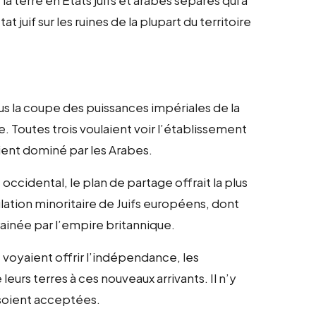
la terre en États juifs et arabes séparés qui a
t juif sur les ruines de la plupart du territoire
 la coupe des puissances impériales de la
 Toutes trois voulaient voir l’établissement
ent dominé par les Arabes.
ccidental, le plan de partage offrait la plus
lation minoritaire de Juifs européens, dont
ainée par l’empire britannique.
 voyaient offrir l’indépendance, les
urs terres à ces nouveaux arrivants. Il n’y
 soient acceptées.