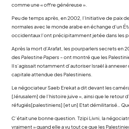
comme une « offre généreuse ».
Peu de temps après, en 2002, l’Initiative de paix de 
normales avec le monde arabe en échange d’un État 
occidentaux l’ont précipitamment jetée dans les po
Après la mort d’Arafat, les pourparlers secrets en 
des
Palestine Papers
– ont montré que les Palestin
Il s’agissait notamment d’autoriser Israël à annexe
capitale attendue des Palestiniens.
Le négociateur Saeb Erekat a dit devant les caméras
[Jérusalem] de l’histoire juive », ainsi que le reto
réfugiés[palestiniens] [et un] Etat démilitarisé… Qu
C’était une bonne question. Tzipi Livni, la négociatr
vraiment » quand elle a vu tout ce que les Palestini