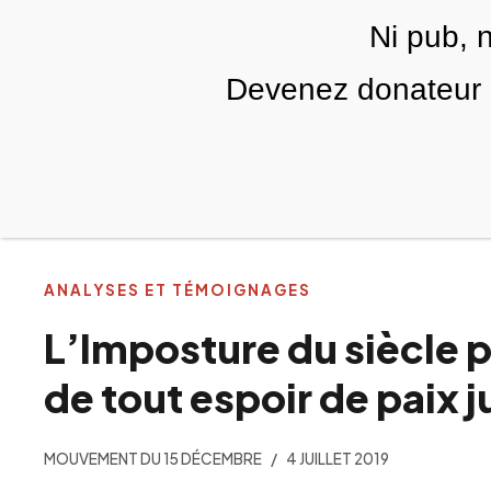
Skip to main content
Ni pub, 
FR
Devenez donateur m
RUBRIQUES
TÉLÉ PALESTINE
VIDÉOS
ANALYSES ET TÉMOIGNAGES
L’Imposture du siècle p
de tout espoir de paix j
MOUVEMENT DU 15 DÉCEMBRE
4 JUILLET 2019