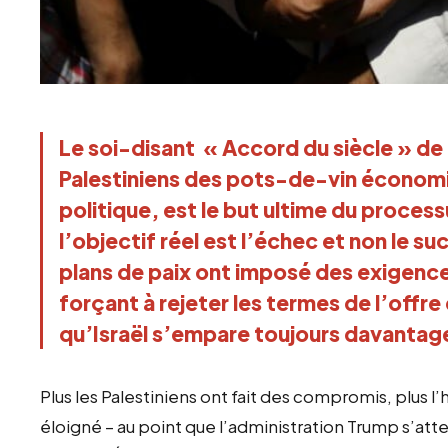
Le soi-disant « Accord du siècle » de
Palestiniens des pots-de-vin économ
politique, est le but ultime du proces
l’objectif réel est l’échec et non le 
plans de paix ont imposé des exigences
forçant à rejeter les termes de l’offre
qu’Israël s’empare toujours davantage 
Plus les Palestiniens ont fait des compromis, plus l’
éloigné – au point que l’administration Trump s’att