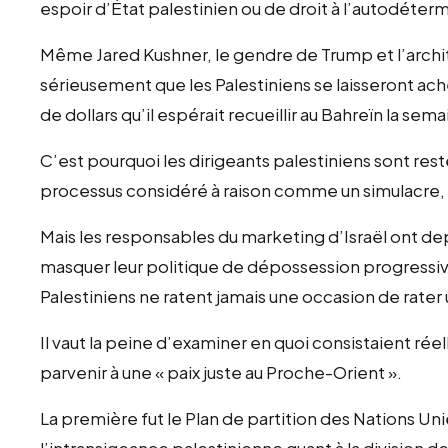
espoir d’État palestinien ou de droit à l’autodéterm
Même Jared Kushner, le gendre de Trump et l’archit
sérieusement que les Palestiniens se laisseront ach
de dollars qu’il espérait recueillir au Bahreïn la sem
C’est pourquoi les dirigeants palestiniens sont resté
processus considéré à raison comme un simulacre,
Mais les responsables du marketing d’Israël ont d
masquer leur politique de dépossession progressiv
Palestiniens ne ratent jamais une occasion de rater
Il vaut la peine d’examiner en quoi consistaient r
parvenir à une « paix juste au Proche-Orient ».
La première fut le Plan de partition des Nations Unies