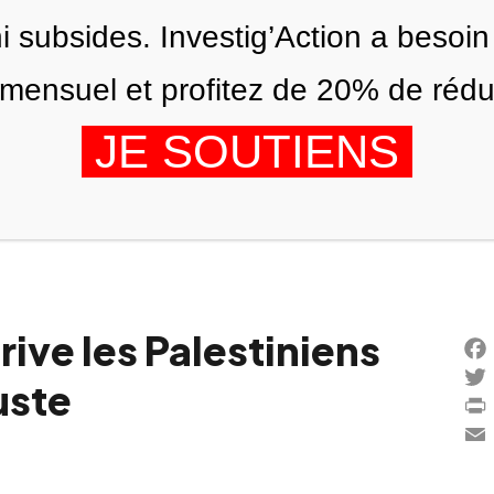
ni subsides. Investig’Action a besoin
ensuel et profitez de 20% de réduct
JE SOUTIENS
ÉDITIONS
NOUS
AGENDA
rive les Palestiniens
Fac
uste
Twi
Prin
Ema