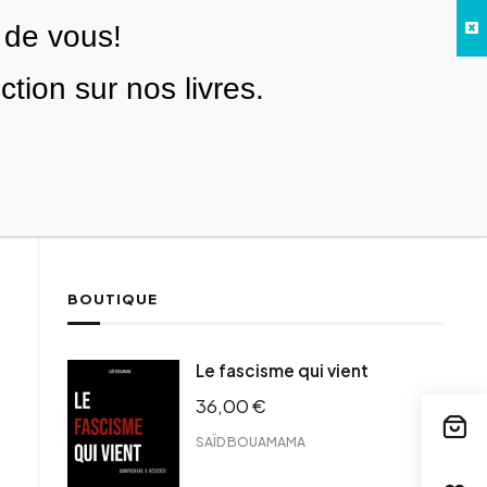
 de vous!
Facebook
Twitter
Instagram
YouTube
TikTok
Telegram
Lien
SE CONNECTER
ion sur nos livres.
Search everything...
NOUS SOUTENIR
BOUTIQUE
ebook
Le fascisme qui vient
tter
36,00
€
tFriendly
il
SAÏD BOUAMAMA