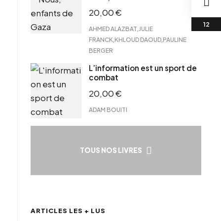
20,00
€
,
AHMED ALAZBAT
JULIE
,
,
FRANCK
KHLOUD DAOUD
PAULINE
BERGER
L’information est un sport de
combat
20,00
€
ADAM BOUITI
TOUS NOS LIVRES
ARTICLES LES + LUS