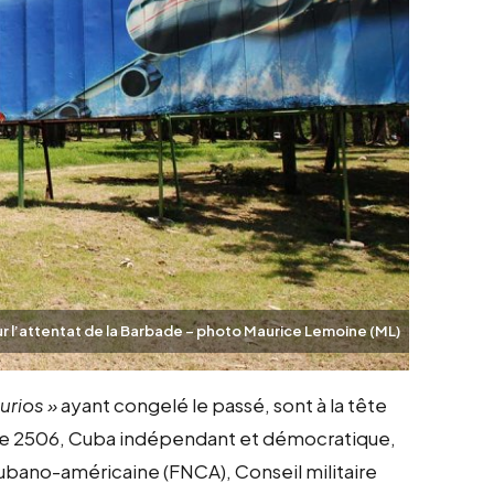
ur l’attentat de la Barbade – photo Maurice Lemoine (ML)
urios »
ayant congelé le passé, sont à la tête
ade 2506, Cuba indépendant et démocratique,
bano-américaine (FNCA), Conseil militaire