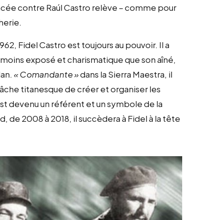
lancée contre Raúl Castro relève – comme pour
herie.
2, Fidel Castro est toujours au pouvoir. Il a
, moins exposé et charismatique que son aîné,
lan.
« Comandante »
dans la Sierra Maestra, il
a tâche titanesque de créer et organiser les
 est devenu un référent et un symbole de la
d, de 2008 à 2018, il succèdera à Fidel à la tête