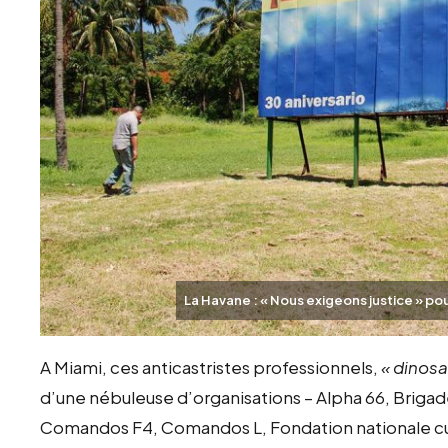
La Havane : « Nous exigeons justice » po
A Miami, ces anticastristes professionnels,
« dinosa
d’une nébuleuse d’organisations – Alpha 66, Brig
Comandos F4, Comandos L, Fondation nationale cu