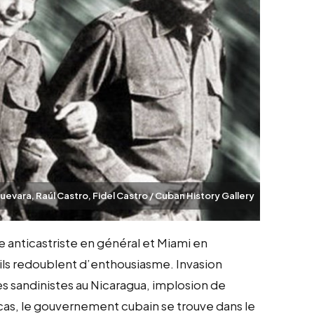
evara, Raúl Castro, Fidel Castro / Cuban History Gallery
de anticastriste en général et Miami en
1, ils redoublent d’enthousiasme. Invasion
s sandinistes au Nicaragua, implosion de
 cas, le gouvernement cubain se trouve dans le