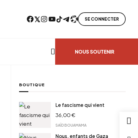
Facebook
Twitter
Instagram
YouTube
TikTok
Telegram
Lien
SE CONNECTER
Search everything...
NOUS SOUTENIR
BOUTIQUE
cebook
Le fascisme qui vient
tter
36,00
€
ntFriendly
il
SAÏD BOUAMAMA
Nous, enfants de Gaza