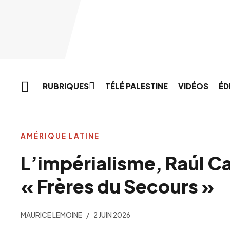
Skip to main content
RUBRIQUES
TÉLÉ PALESTINE
VIDÉOS
ÉD
AMÉRIQUE LATINE
L’impérialisme, Raúl Ca
« Frères du Secours »
MAURICE LEMOINE
2 JUIN 2026