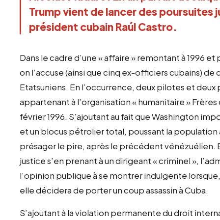
Trump vient de lancer des poursuites ju
président cubain Raúl Castro.
Dans le cadre d’une « affaire » remontant à 1996 et 
on l’accuse (ainsi que cinq ex-officiers cubains) d
Etatsuniens. En l’occurrence, deux pilotes et deux 
appartenant à l’organisation « humanitaire » Frères
février 1996. S’ajoutant au fait que Washington impo
et un blocus pétrolier total, poussant la population 
présager le pire, après le précédent vénézuélien. E
justice s’en prenant à un dirigeant « criminel », l’
l’opinion publique à se montrer indulgente lorsqu
elle décidera de porter un coup assassin à Cuba.
S’ajoutant à la violation permanente du droit inter