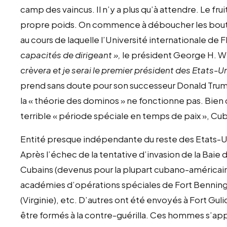
camp des vaincus. Il n’y a plus qu’à attendre. Le fr
propre poids. On commence à déboucher les bout
au cours de laquelle l’Université internationale de F
capacités de dirigeant »,
le président George H. W
crèvera et je serai le premier président des Etats-Uni
prend sans doute pour son successeur Donald Trump
la « théorie des dominos » ne fonctionne pas. Bie
terrible « période spéciale en temps de paix », Cub
Entité presque indépendante du reste des Etats-Un
Après l’échec de la tentative d’invasion de la Baie 
Cubains (devenus pour la plupart cubano-américains
académies d’opérations spéciales de Fort Benning (
(Virginie), etc. D’autres ont été envoyés à Fort Gul
être formés à la contre-guérilla. Ces hommes s’ap