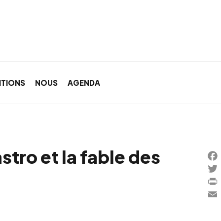
ITIONS
NOUS
AGENDA
stro et la fable des
Fa
Twi
Pri
Ema