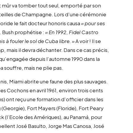
uit mûr va tomber tout seul, emporté par son
eilles de Champagne. Lors d’une cérémonie
loride le fait docteur honoris causa
« pour ses
. Bush prophétise :
« En 1992, Fidel Castro
s à fouler le sol de Cuba libre. »
A voir ! Il se
, mais il devra déchanter. Dans ce cas précis,
n qu’engagée depuis l’automne 1990 dans la
a souffre, mais ne plie pas.
is, Miami abrite une faune des plus sauvages.
des Cochons en avril 1961, environ trois cents
) ont reçu une formation d’officier dans les
Georgie), Fort Mayers (Floride), Fort Peary
ick (l’Ecole des Amériques), au Panamá, pour
pellent José Basulto, Jorge Mas Canosa, José