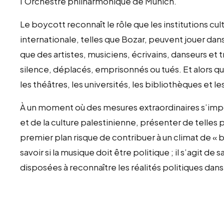
l’Orchestre philharmonique de Munich.
Le boycott reconnaît le rôle que les institutions c
internationale, telles que Bozar, peuvent jouer dans
que des artistes, musiciens, écrivains, danseurs et tr
silence, déplacés, emprisonnés ou tués. Et alors que
les théâtres, les universités, les bibliothèques et le
À un moment où des mesures extraordinaires s’impos
et de la culture palestinienne, présenter de telles
premier plan risque de contribuer à un climat de « b
savoir si la musique doit être politique ; il s’agit de s
disposées à reconnaître les réalités politiques dans