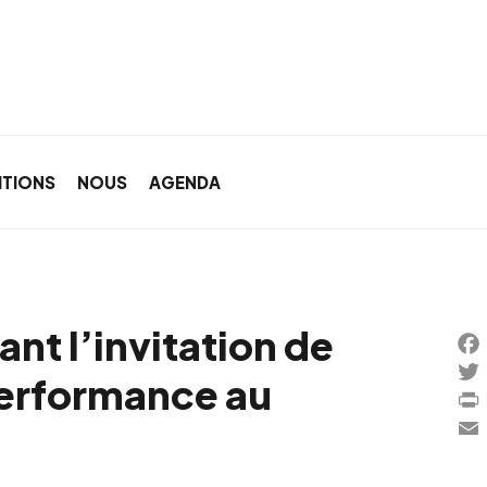
ITIONS
NOUS
AGENDA
nt l’invitation de
Fa
performance au
Twi
Pri
Ema