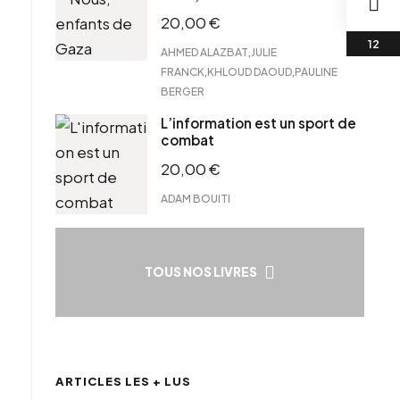
20,00
€
,
AHMED ALAZBAT
JULIE
,
,
FRANCK
KHLOUD DAOUD
PAULINE
BERGER
L’information est un sport de
combat
20,00
€
ADAM BOUITI
TOUS NOS LIVRES
ARTICLES LES + LUS