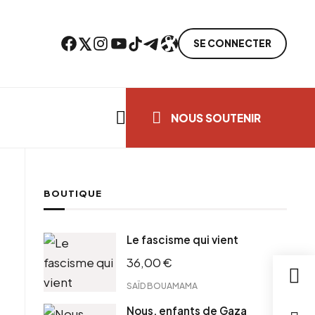
Facebook
Twitter
Instagram
YouTube
TikTok
Telegram
Lien
SE CONNECTER
Search everything...
NOUS SOUTENIR
BOUTIQUE
cebook
Le fascisme qui vient
tter
36,00
€
ntFriendly
il
SAÏD BOUAMAMA
Nous, enfants de Gaza