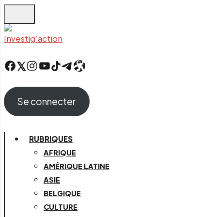
Skip
to
main
content
Facebook
Twitter
Instagram
YouTube
TikTok
Telegram
Lien
Se connecter
RUBRIQUES
AFRIQUE
AMÉRIQUE LATINE
ASIE
BELGIQUE
CULTURE