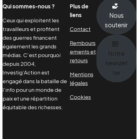
Qui sommes-nous ?
Plus de
liens
Nous
Ceux qui exploitent les
soutenir
travailleurs et profitent
Contact
des guerres financent
Rembours
également les grands
ements et
Notre
médias. C’est pourquoi
retours
newslet
depuis 2004,
Investig’Action est
ter
Mentions
engagé dans la bataille de
légales
l’info pour un monde de
Cookies
paix et une répartition
équitable des richesses.
Facebook
Twitter
Instagram
YouTube
TikTok
Telegram
Lien