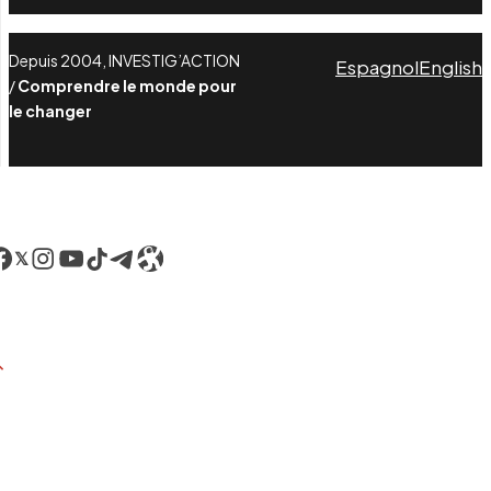
Depuis 2004, INVESTIG’ACTION
Espagnol
English
/
Comprendre le monde pour
le changer
acebook
LinkedIn
Instagram
YouTube
TikTok
Telegram
Lien