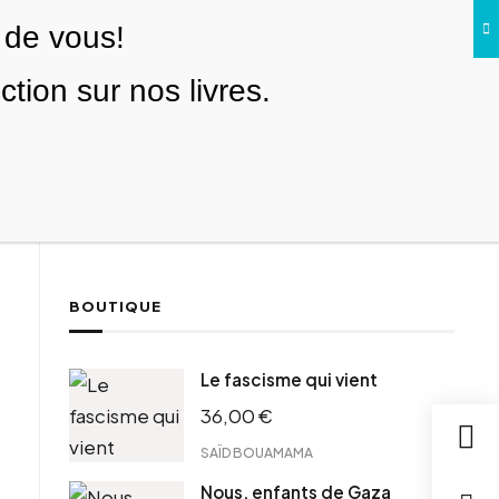
 de vous!
Facebook
Twitter
Instagram
YouTube
TikTok
Telegram
Lien
SE CONNECTER
ion sur nos livres.
Search everything...
NOUS SOUTENIR
BOUTIQUE
ebook
Le fascisme qui vient
tter
36,00
€
tFriendly
il
SAÏD BOUAMAMA
Nous, enfants de Gaza