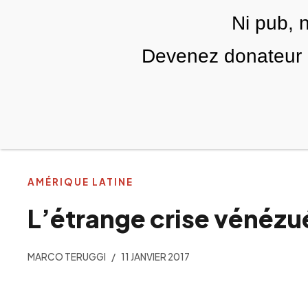
Skip to main content
Ni pub, 
Devenez donateur m
RUBRIQUES
TÉLÉ PALESTINE
VIDÉOS
ÉD
AMÉRIQUE LATINE
L’étrange crise vénézu
MARCO TERUGGI
11 JANVIER 2017