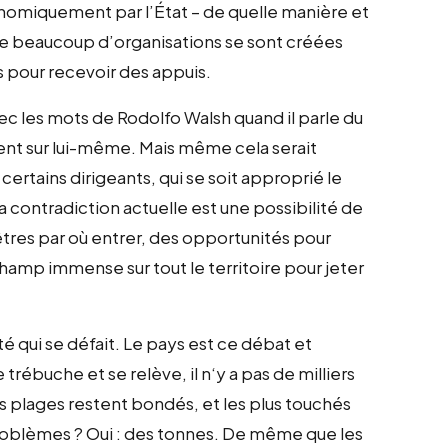
miquement par l’État – de quelle manière et
que beaucoup d’organisations se sont créées
s pour recevoir des appuis.
avec les mots de Rodolfo Walsh quand il parle du
nt sur lui-même. Mais même cela serait
certains dirigeants, qui se soit approprié le
 la contradiction actuelle est une possibilité de
enêtres par où entrer, des opportunités pour
champ immense sur tout le territoire pour jeter
été qui se défait. Le pays est ce débat et
trébuche et se relève, il n‘y a pas de milliers
les plages restent bondés, et les plus touchés
 problèmes ? Oui : des tonnes. De même que les