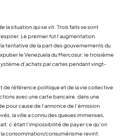
 la situation qui se vit. Trois faits se sont
e respirer. Le premier fut l’augmentation
ut la tentative de la part des gouvernements du
expulser le Venezuela du Mercosur; le troisième
e système d’achats par cartes pendant vingt-
t de référence politique et de la vie collective
sactions avec une carte bancaire, dans une
ide pour cause de l’annonce de l’émission
vés, la ville a connu des queues immenses,
vait: c’était l’impossibilité de payer ce qu’on
é, la consommation/consumérisme revint.