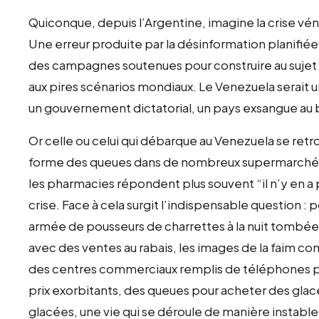
Quiconque, depuis l’Argentine, imagine la crise vé
Une erreur produite par la désinformation planifié
des campagnes soutenues pour construire au sujet de 
aux pires scénarios mondiaux. Le Venezuela serait 
un gouvernement dictatorial, un pays exsangue au 
Or celle ou celui qui débarque au Venezuela se retrou
forme des queues dans de nombreux supermarchés p
les pharmacies répondent plus souvent “il n’y en a p
crise. Face à cela surgit l’indispensable question : 
armée de pousseurs de charrettes à la nuit tombée,
avec des ventes au rabais, les images de la faim co
des centres commerciaux remplis de téléphones p
prix exorbitants, des queues pour acheter des glace
glacées, une vie qui se déroule de manière instable 