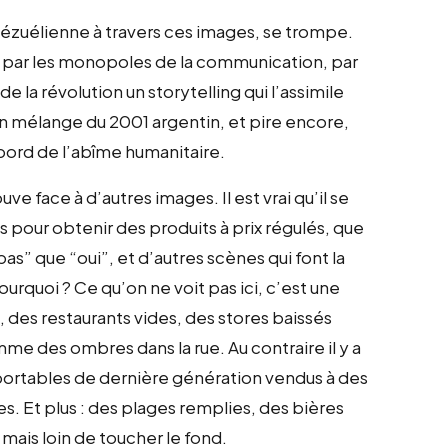
nézuélienne à travers ces images, se trompe.
e par les monopoles de la communication, par
la révolution un storytelling qui l’assimile
un mélange du 2001 argentin, et pire encore,
bord de l’abîme humanitaire.
ve face à d’autres images. Il est vrai qu’il se
our obtenir des produits à prix régulés, que
as” que “oui”, et d’autres scènes qui font la
pourquoi ? Ce qu’on ne voit pas ici, c’est une
 des restaurants vides, des stores baissés
mme des ombres dans la rue. Au contraire il y a
ortables de dernière génération vendus à des
s. Et plus : des plages remplies, des bières
mais loin de toucher le fond.