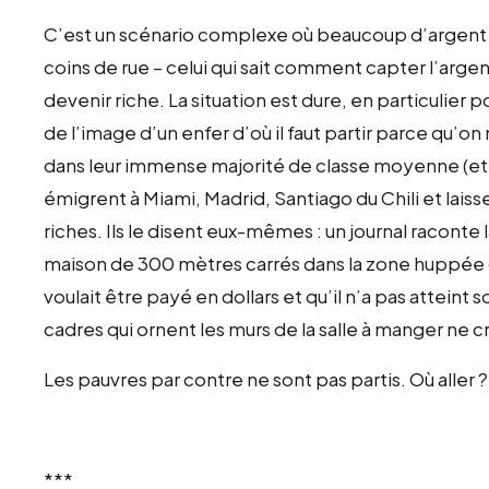
C’est un scénario complexe où beaucoup d’argent
coins de rue – celui qui sait comment capter l’argen
devenir riche. La situation est dure, en particulier
de l’image d’un enfer d’où il faut partir parce qu’on
dans leur immense majorité de classe moyenne (et d
émigrent à Miami, Madrid, Santiago du Chili et lais
riches. Ils le disent eux-mêmes : un journal racont
maison de 300 mètres carrés dans la zone huppée d
voulait être payé en dollars et qu’il n’a pas atteint s
cadres qui ornent les murs de la salle à manger ne c
Les pauvres par contre ne sont pas partis. Où aller ?
***