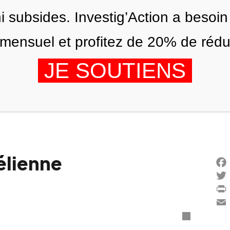
ni subsides. Investig’Action a besoin
ensuel et profitez de 20% de réduct
JE SOUTIENS
ITIONS
NOUS
AGENDA
élienne
Fac
Twi
Prin
Ema