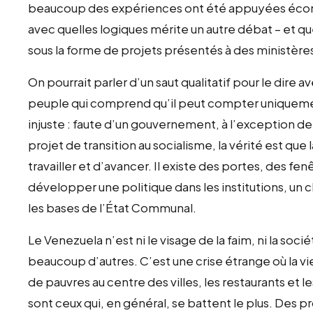
beaucoup des expériences ont été appuyées écono
avec quelles logiques mérite un autre débat – et 
sous la forme de projets présentés à des ministère
On pourrait parler d’un saut qualitatif pour le dire 
peuple qui comprend qu’il peut compter uniqueme
injuste : faute d’un gouvernement, à l’exception de 
projet de transition au socialisme, la vérité est que
travailler et d’avancer. Il existe des portes, des f
développer une politique dans les institutions, un 
les bases de l’État Communal.
Le Venezuela n’est ni le visage de la faim, ni la soci
beaucoup d’autres. C’est une crise étrange où la vie 
de pauvres au centre des villes, les restaurants et 
sont ceux qui, en général, se battent le plus. Des