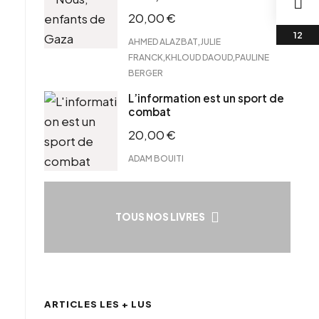
20,00
€
,
AHMED ALAZBAT
JULIE
,
,
FRANCK
KHLOUD DAOUD
PAULINE
BERGER
L’information est un sport de
combat
20,00
€
ADAM BOUITI
TOUS NOS LIVRES
ARTICLES LES + LUS