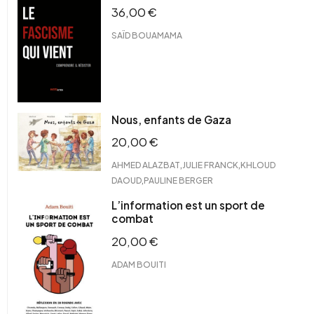
36,00
€
SAÏD BOUAMAMA
Nous, enfants de Gaza
20,00
€
,
,
AHMED ALAZBAT
JULIE FRANCK
KHLOUD
,
DAOUD
PAULINE BERGER
L’information est un sport de
combat
20,00
€
ADAM BOUITI