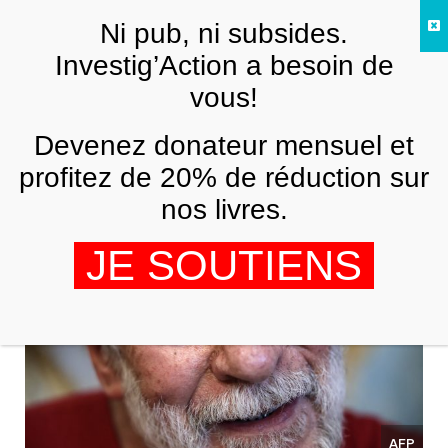
Skip to main content
Ni pub, ni subsides.
FR
Investig’Action a besoin de
vous!
MOYEN-ORIENT
Devenez donateur mensuel et
Les yeux mouillés
profitez de 20% de réduction sur
CHARLES HOAREAU
21 JUILLET 2025
nos livres.
JE SOUTIENS
AFP