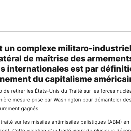
 un complexe militaro-industriel
latéral de maîtrise des armement
ns internationales est par définit
nnement du capitalisme américai
de retirer les États-Unis du Traité sur les forces nuclé
ernière mesure prise par Washington pour démanteler de
durement gagnés.
traité sur les missiles antimissiles balistiques (ABM) en
ent. Cette violation d’un traité vieux de plusieurs déce