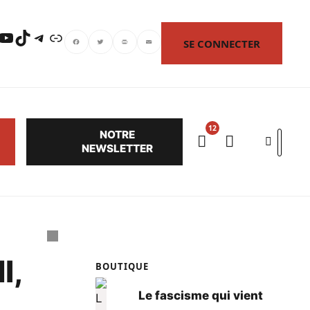
uTube
TikTok
Telegram
Lien
SE CONNECTER
Facebook
Twitter
PrintFriendly
Email
NOTRE
Search
NEWSLETTER
I,
BOUTIQUE
Le fascisme qui vient