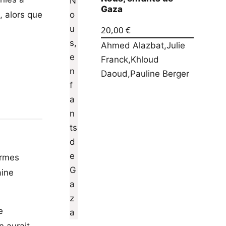
Gaza
, alors que
20,00
€
Ahmed Alazbat
,
Julie
Franck
,
Khloud
Daoud
,
Pauline Berger
armes
aine
e
n aurait