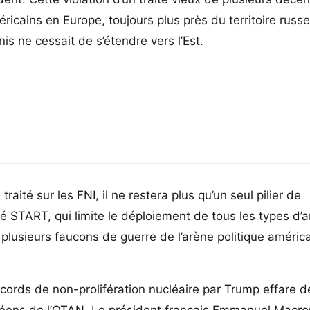
ricains en Europe, toujours plus près du territoire russe
nis ne cessait de s’étendre vers l’Est.
raité sur les FNI, il ne restera plus qu’un seul pilier de
ité START, qui limite le déploiement de tous les types d’
 plusieurs faucons de guerre de l’arène politique améric
cords de non-prolifération nucléaire par Trump effare d
éens de l’OTAN. Le président français Emmanuel Macro