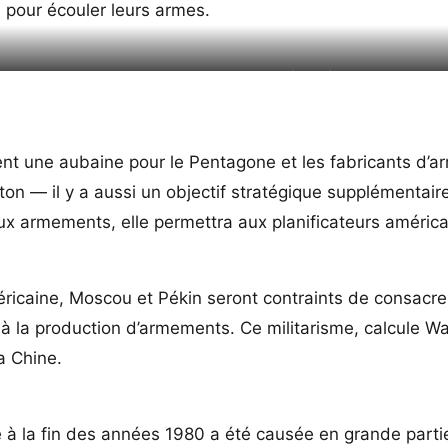
pour écouler leurs armes.
épassent celles des sept pays suivants conjugués. Crédit
National Priorit
t une aubaine pour le Pentagone et les fabricants d’a
ton — il y a aussi un objectif stratégique supplémentair
ux armements, elle permettra aux planificateurs américa
méricaine, Moscou et Pékin seront contraints de consacre
à la production d’armements. Ce militarisme, calcule W
a Chine.
e à la fin des années 1980 a été causée en grande parti