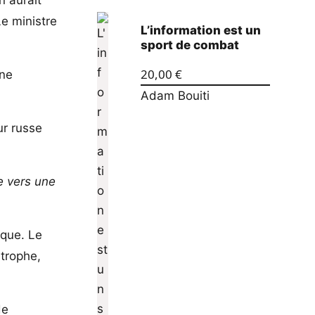
Le ministre
L’information est un
sport de combat
20,00
€
une
Adam Bouiti
ur russe
e vers une
ique. Le
strophe,
de