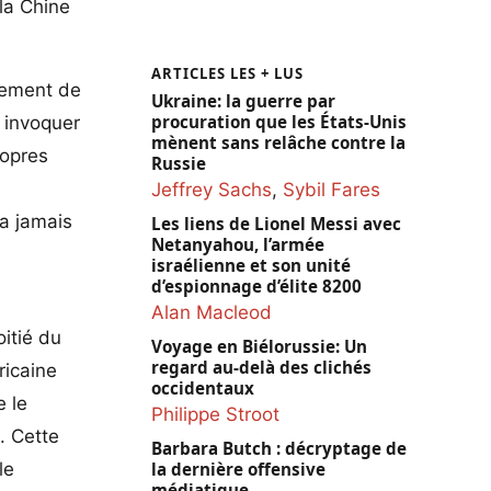
la Chine
ARTICLES LES + LUS
ncement de
Ukraine: la guerre par
procuration que les États-Unis
s invoquer
mènent sans relâche contre la
ropres
Russie
Jeffrey Sachs
,
Sybil Fares
’a jamais
Les liens de Lionel Messi avec
Netanyahou, l’armée
israélienne et son unité
d’espionnage d’élite 8200
Alan Macleod
itié du
Voyage en Biélorussie: Un
regard au-delà des clichés
ricaine
occidentaux
e le
Philippe Stroot
. Cette
Barbara Butch : décryptage de
le
la dernière offensive
médiatique