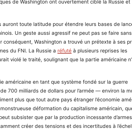
iques de Washington ont ouvertement ciblé la Russie et 
is auront toute latitude pour étendre leurs bases de la
chinois. Un geste aussi agressif ne peut pas se faire san
Par conséquent, Washington a trouvé un prétexte à ses p
rmes du FNI. La Russie a
réfuté
à plusieurs reprises les
ait violé le traité, soulignant que la partie américaine n
omie américaine en tant que système fondé sur la guerre
e 700 milliards de dollars pour l’armée — environ la mo
iniment plus que tout autre pays étranger l’économie amé
 monstrueuse déformation du capitalisme américain, qu
peut subsister que par la production incessante d’armes
tamment créer des tensions et des incertitudes à l’échel