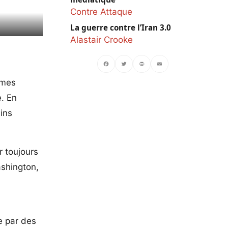
Contre Attaque
La guerre contre l’Iran 3.0
ies.org
Alastair Crooke
rmes
Facebook
Twitter
PrintFriendly
Email
e. En
ins
r toujours
ashington,
e par des