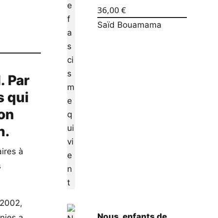
36,00
€
Saïd Bouamama
. Par
s qui
ion
n.
aires à
s
 2002,
Nous, enfants de
nnies a