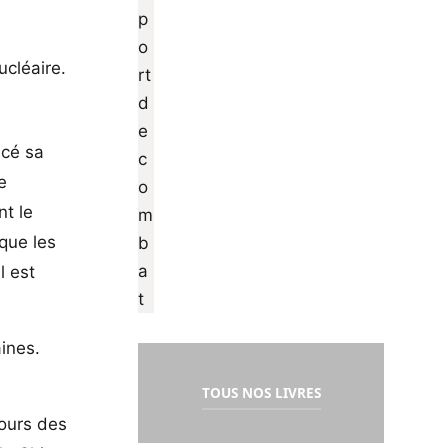
ucléaire.
ncé sa
e
nt le
 que les
l est
aines.
TOUS NOS LIVRES
e
cours des