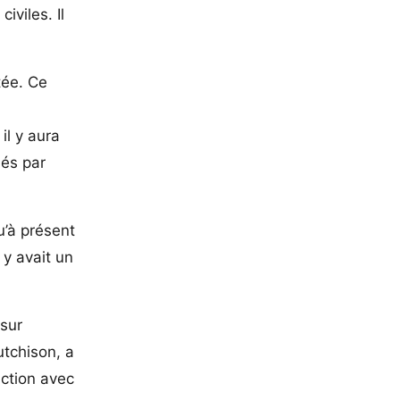
iviles. Il
tée. Ce
il y aura
ués par
u’à présent
 y avait un
 sur
tchison, a
action avec