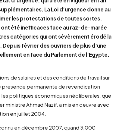
tat d’urgence, qui a été en vigueur en fait
supplémentaires. La Loi d’urgence donne au
imer les protestations de toutes sortes.
n ont été inefficaces face au raz-de-marée
tres catégories qui ont sévèrement érodé la
 Depuis février des ouvriers de plus d’une
uellement en face du Parlement de l’Egypte.
ns de salaires et des conditions de travail sur
i une présence permanente de revendication
t les politiques économiques néoliberales, que
er ministre Ahmad Nazif, a mis en oeuvre avec
on en juillet 2004.
é reconnu en décembre 2007, quand 3,000