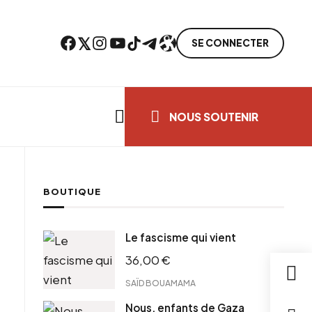
Facebook
Twitter
Instagram
YouTube
TikTok
Telegram
Lien
SE CONNECTER
Search everything...
NOUS SOUTENIR
BOUTIQUE
Le fascisme qui vient
36,00
€
SAÏD BOUAMAMA
Nous, enfants de Gaza