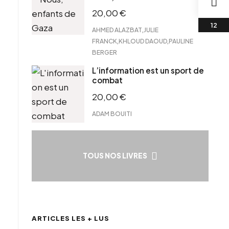
20,00
€
,
AHMED ALAZBAT
JULIE
,
,
FRANCK
KHLOUD DAOUD
PAULINE
BERGER
L’information est un sport de
combat
20,00
€
ADAM BOUITI
TOUS NOS LIVRES
ARTICLES LES + LUS