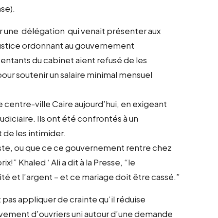
se).
yer une délégation qui venait présenter aux
justice ordonnant au gouvernement
sentants du cabinet aient refusé de les
pour soutenir un salaire minimal mensuel
 centre-ville Caire aujourd’hui, en exigeant
iciaire. Ils ont été confrontés à un
de les intimider.
juste, ou que ce ce gouvernement rentre chez
!” Khaled ‘ Ali a dit à la Presse, “le
é et l’argent – et ce mariage doit être cassé.”
 pas appliquer de crainte qu’il réduise
uvement d’ouvriers uni autour d’une demande