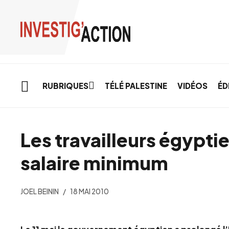
Skip to main content
RUBRIQUES
TÉLÉ PALESTINE
VIDÉOS
ÉD
Les travailleurs égypti
salaire minimum
JOEL BEININ
18 MAI 2010