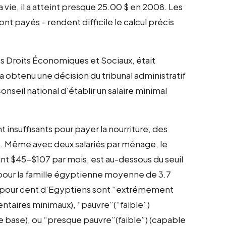
 vie, il a atteint presque 25.00 $ en 2008. Les
ont payés – rendent difficile le calcul précis
les Droits Économiques et Sociaux, était
l a obtenu une décision du tribunal administratif
nseil national d’établir un salaire minimal
t insuffisants pour payer la nourriture, des
. Même avec deux salariés par ménage, le
eint $45-$107 par mois, est au-dessous du seuil
 pour la famille égyptienne moyenne de 3.7
 pour cent d’Egyptiens sont “extrémement
ntaires minimaux), “pauvre”(“faible”)
e base), ou “presque pauvre”(faible”) (capable