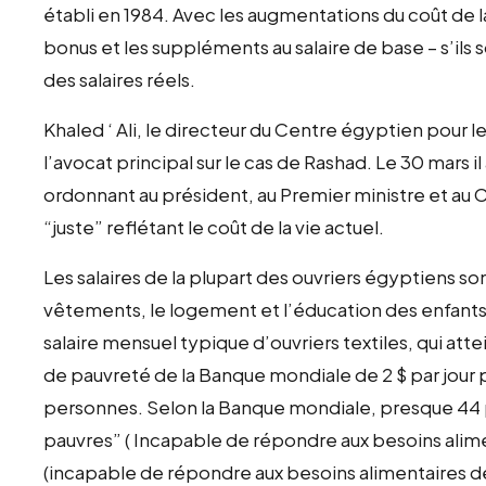
établi en 1984. Avec les augmentations du coût de la
bonus et les suppléments au salaire de base – s’ils s
des salaires réels.
Khaled ‘ Ali, le directeur du Centre égyptien pour 
l’avocat principal sur le cas de Rashad. Le 30 mars i
ordonnant au président, au Premier ministre et au Co
“juste” reflétant le coût de la vie actuel.
Les salaires de la plupart des ouvriers égyptiens son
vêtements, le logement et l’éducation des enfants
salaire mensuel typique d’ouvriers textiles, qui att
de pauvreté de la Banque mondiale de 2 $ par jour
personnes. Selon la Banque mondiale, presque 44
pauvres” ( Incapable de répondre aux besoins alime
(incapable de répondre aux besoins alimentaires d