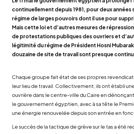
Le 11 mai le gouvernement égyptien a prolongé l’É
continuellement depuis 1981, pour deux années 
régime de larges pouvoirs dont il use pour suppr
Mais cette loi et d’autres mesures de répressio
de protestations publiques des ouvriers et d’au
légitimité du régime de Président Hosni Mubarak.
douzaine de site de travail sont presque contin
Chaque groupe fait état de ses propres revendicatio
leur lieu de travail. Collectivement, ils ont établ
ouvrière dans le centre-ville du Caire en dénonçan
le gouvernement égyptien, avec à sa tête le Premi
une énergie renouvelée depuis son entrée en foncti
Le succès de la tactique de grève sur le tas a ét