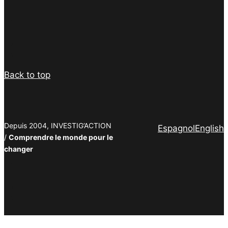
Facebook
Twitter
PrintFriendly
Email
Back to top
Depuis 2004, INVESTIG’ACTION
Espagnol
English
/
Comprendre le monde pour le
changer
Facebook
Twitter
PrintFriendly
Email