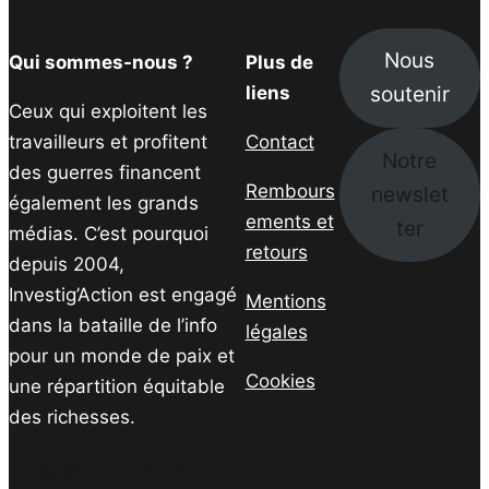
Nous
Qui sommes-nous ?
Plus de
soutenir
liens
Ceux qui exploitent les
travailleurs et profitent
Contact
Notre
des guerres financent
Rembours
newslet
également les grands
ements et
ter
médias. C’est pourquoi
retours
depuis 2004,
Investig’Action est engagé
Mentions
dans la bataille de l’info
légales
pour un monde de paix et
Cookies
une répartition équitable
des richesses.
Facebook
Twitter
Instagram
YouTube
TikTok
Telegram
Lien