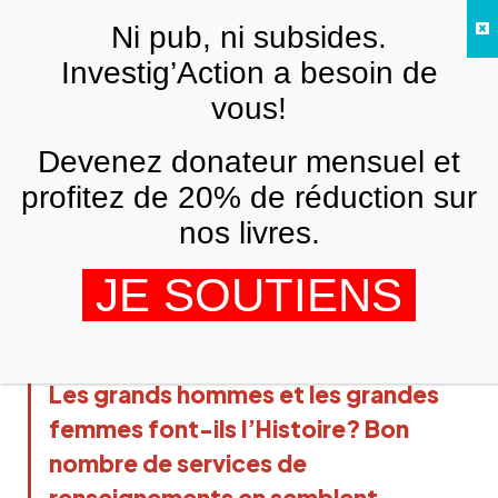
Skip to main content
Ni pub, ni subsides.
FR
Investig’Action a besoin de
vous!
ANALYSES ET TÉMOIGNAGES
Devenez donateur mensuel et
Les limites des services de
renseignements israéliens: Un
profitez de 20% de réduction sur
problème avec Yahya Sinwar?
nos livres.
RAMZY BAROUD
17 MAI 2022
JE SOUTIENS
Les grands hommes et les grandes
femmes font-ils l’Histoire? Bon
nombre de services de
renseignements en semblent