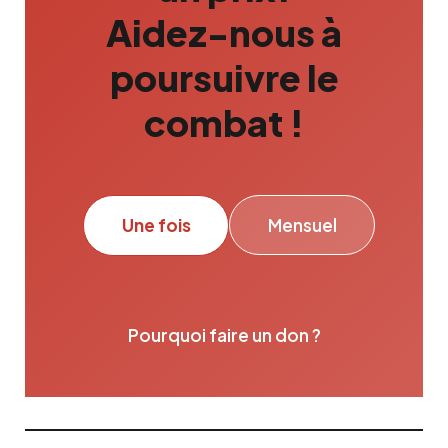
Aidez-nous à
poursuivre le
combat !
Une fois
Mensuel
Pourquoi faire un don ?