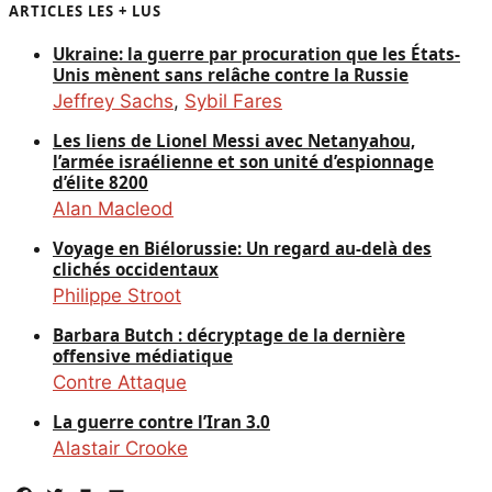
ARTICLES LES + LUS
Ukraine: la guerre par procuration que les États-
Unis mènent sans relâche contre la Russie
Jeffrey Sachs
,
Sybil Fares
Les liens de Lionel Messi avec Netanyahou,
l’armée israélienne et son unité d’espionnage
d’élite 8200
Alan Macleod
Voyage en Biélorussie: Un regard au-delà des
clichés occidentaux
Philippe Stroot
Barbara Butch : décryptage de la dernière
offensive médiatique
Contre Attaque
La guerre contre l’Iran 3.0
Alastair Crooke