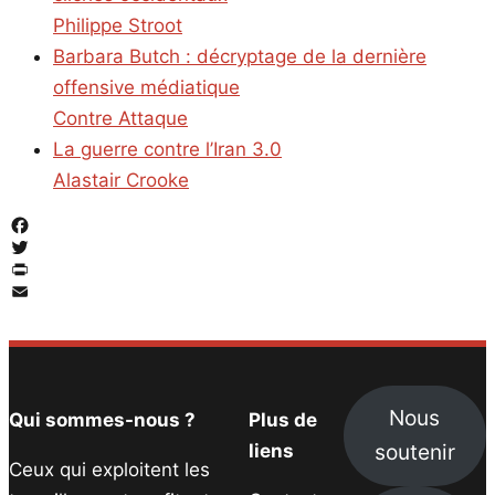
Philippe Stroot
Barbara Butch : décryptage de la dernière
offensive médiatique
Contre Attaque
La guerre contre l’Iran 3.0
Alastair Crooke
Facebook
Twitter
PrintFriendly
Email
Nous
Qui sommes-nous ?
Plus de
soutenir
liens
Ceux qui exploitent les