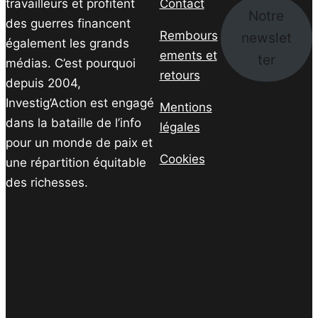
travailleurs et profitent
Contact
Notre
des guerres financent
Rembours
newslet
également les grands
ements et
ter
médias. C’est pourquoi
retours
depuis 2004,
Investig’Action est engagé
Mentions
dans la bataille de l’info
légales
pour un monde de paix et
Cookies
une répartition équitable
des richesses.
Facebook
Twitter
Instagram
YouTube
TikTok
Telegram
Lien
Facebook
Twitter
PrintFriendly