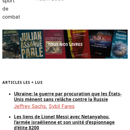
TOUS NOS LIVRES
ARTICLES LES + LUS
Ukraine: la guerre par procuration que les États-
Unis mènent sans relâche contre la Russie
Jeffrey Sachs
,
Sybil Fares
Les liens de Lionel Messi avec Netanyahou,
l’armée israélienne et son unité d’espionnage
d’élite 8200