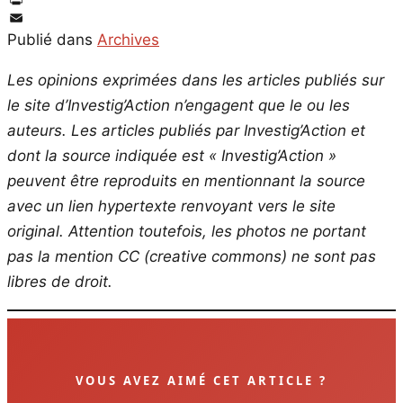
PrintFriendly
Email
Publié dans
Archives
Les opinions exprimées dans les articles publiés sur
le site d’Investig’Action n’engagent que le ou les
auteurs. Les articles publiés par Investig’Action et
dont la source indiquée est « Investig’Action »
peuvent être reproduits en mentionnant la source
avec un lien hypertexte renvoyant vers le site
original.
Attention toutefois, les photos ne portant
pas la mention CC (creative commons) ne sont pas
libres de droit.
VOUS AVEZ AIMÉ CET ARTICLE ?