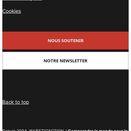
Cookies
NOUS SOUTENIR
NOTRE NEWSLETTER
Facebook
Twitter
PrintFriendly
Email
Back to top
Depuis 2004, INVESTIG’ACTION /
Comprendre le monde pour le