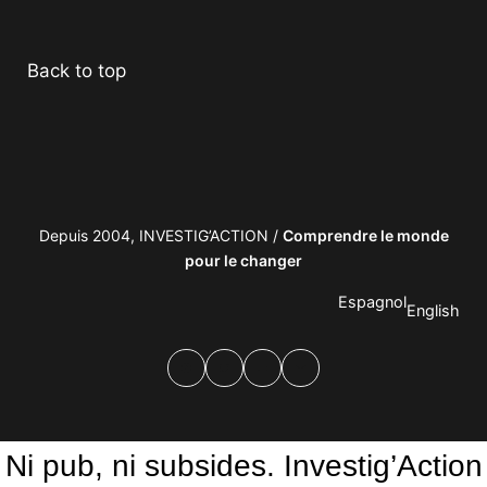
Facebook
Twitter
PrintFriendly
Email
Back to top
Depuis 2004, INVESTIG’ACTION /
Comprendre le monde
pour le changer
Espagnol
English
Facebook
Twitter
PrintFriendly
Email
Ni pub, ni subsides. Investig’Action