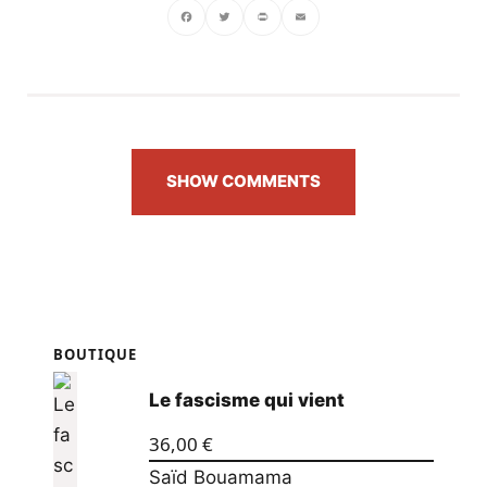
Facebook
Twitter
PrintFriendly
Email
SHOW COMMENTS
BOUTIQUE
Le fascisme qui vient
36,00
€
Saïd Bouamama