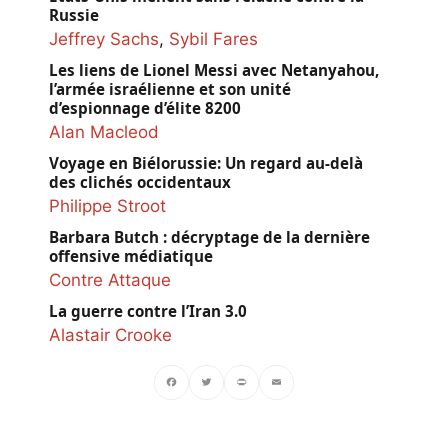
Russie
Jeffrey Sachs
,
Sybil Fares
Les liens de Lionel Messi avec Netanyahou,
l’armée israélienne et son unité
d’espionnage d’élite 8200
Alan Macleod
Voyage en Biélorussie: Un regard au-delà
des clichés occidentaux
Philippe Stroot
Barbara Butch : décryptage de la dernière
offensive médiatique
Contre Attaque
La guerre contre l’Iran 3.0
Alastair Crooke
Facebook
Twitter
PrintFriendly
Email