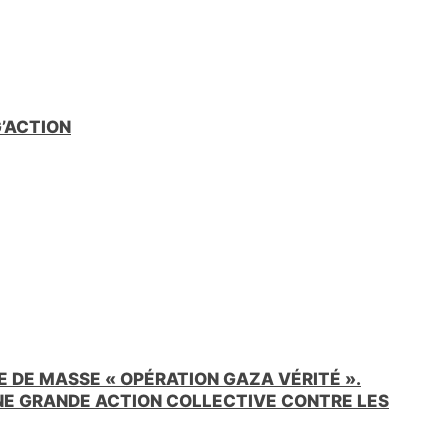
e
n
d
l
y
G’ACTION
 DE MASSE « OPÉRATION GAZA VÉRITÉ ».
UNE GRANDE ACTION COLLECTIVE CONTRE LES