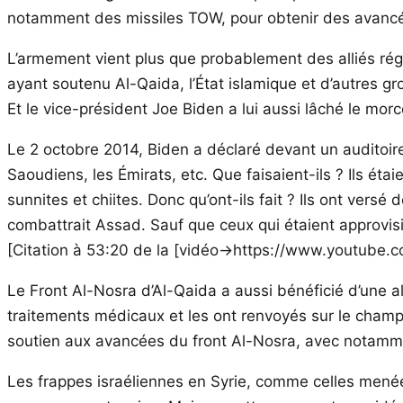
notamment des missiles TOW, pour obtenir des avancées
L’armement vient plus que probablement des alliés régio
ayant soutenu Al-Qaida, l’État islamique et d’autres gr
Et le vice-président Joe Biden a lui aussi lâché le mor
Le 2 octobre 2014, Biden a déclaré devant un auditoire
Saoudiens, les Émirats, etc. Que faisaient-ils ? Ils é
sunnites et chiites. Donc qu’ont-ils fait ? Ils ont vers
combattrait Assad. Sauf que ceux qui étaient approvisi
[Citation à 53:20 de la [vidéo->https://www.youtub
Le Front Al-Nosra d’Al-Qaida a aussi bénéficié d’une al
traitements médicaux et les ont renvoyés sur le champ
soutien aux avancées du front Al-Nosra, avec notammen
Les frappes israéliennes en Syrie, comme celles menées p