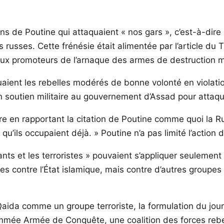
s de Poutine qui attaquaient « nos gars », c’est-à-dire l
es russes. Cette frénésie était alimentée par l’article du
ipaux promoteurs de l’arnaque des armes de destruction 
quaient les rebelles modérés de bonne volonté en violat
n soutien militaire au gouvernement d’Assad pour attaque
ire en rapportant la citation de Poutine comme quoi la 
es qu’ils occupaient déjà. » Poutine n’a pas limité l’action 
ants et les terroristes » pouvaient s’appliquer seulement
ées contre l’État islamique, mais contre d’autres groupe
da comme un groupe terroriste, la formulation du journa
mée Armée de Conquête, une coalition des forces rebell