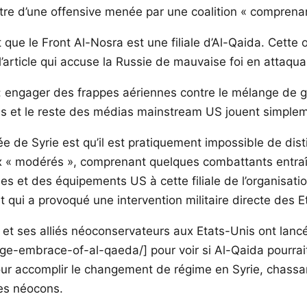
tre d’une offensive menée par une coalition « comprenan
que le Front Al-Nosra est une filiale d’Al-Qaida. Cette o
’article qui accuse la Russie de mauvaise foi en attaquan
ns : engager des frappes aériennes contre le mélange de
es et le reste des médias mainstream US jouent simplemen
latée de Syrie est qu’il est pratiquement impossible de d
« modérés », comprenant quelques combattants entraînés
s et des équipements US à cette filiale de l’organisati
qui a provoqué une intervention militaire directe des 
 et ses alliés néoconservateurs aux Etats-Unis ont lancé
-embrace-of-al-qaeda/] pour voir si Al-Qaida pourrait
 pour accomplir le changement de régime en Syrie, chass
des néocons.