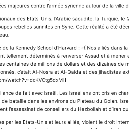
 majeures contre l’armée syrienne autour de la ville d’
naux des Etats-Unis, l’Arabie saoudite, la Turquie, le Q
oupes rebelles sunnites en Syrie. Cette réalité a été dé
ceau.
 de la Kennedy School d’Harvard : «{ Nos alliés dans la
taient tellement déterminés à renverser Assad et à mener
é des centaines de millions de dollars et des dizaines de
onnés, c’était Al-Nosra et Al-Qaida et des jihadistes e
e.com/watch?v=dcKVCtg5dxM]]
liance de fait avec Israël. Les Israéliens ont pris en c
 de bataille dans les environs du Plateau du Golan. Isr
t l’assassinat de conseillers du Hezbollah et d’Iran qu
ar les Etats-Unis et leurs alliés, violent le droit intern