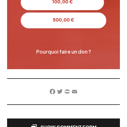
100,00 €
500,00 €
Pourquoi faire un don ?
Facebook
Twitter
PrintFriendly
Email