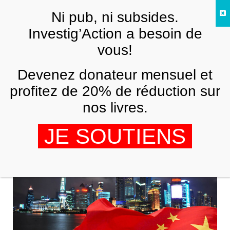
Skip to main content
Ni pub, ni subsides.
FR
Investig’Action a besoin de
vous!
ANALYSES ET TÉMOIGNAGES
Devenez donateur mensuel et
Les données du développement
économique chinois depuis 2012
profitez de 20% de réduction sur
nos livres.
MAXIME VIVAS
1 NOVEMBRE 2017
JE SOUTIENS