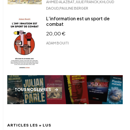
,
,
AHMED ALAZBAT
JULIE FRANCK
KHLOUD
,
DAOUD
PAULINE BERGER
L’information est un sport de
combat
20,00
€
ADAM BOUITI
TOUS NOS LIVRES
ARTICLES LES + LUS