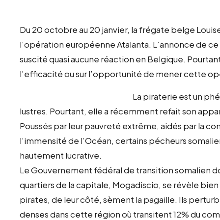
Du 20 octobre au 20 janvier, la frégate belge Louis
l’opération européenne Atalanta. L’annonce de ce 
suscité quasi aucune réaction en Belgique. Pourtan
l’efficacité ou sur l’opportunité de mener cette op
La piraterie est un p
lustres. Pourtant, elle a récemment refait son appa
Poussés par leur pauvreté extrême, aidés par la con
l’immensité de l’Océan, certains pécheurs somalien
hautement lucrative.
Le Gouvernement fédéral de transition somalien don
quartiers de la capitale, Mogadiscio, se révèle bi
pirates, de leur côté, sèment la pagaille. Ils per
denses dans cette région où transitent 12% du co