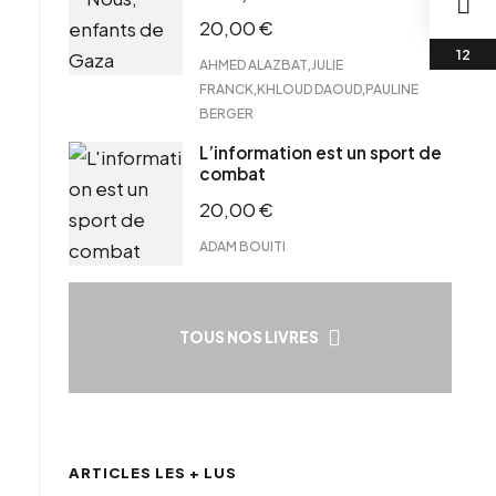
20,00
€
,
AHMED ALAZBAT
JULIE
,
,
FRANCK
KHLOUD DAOUD
PAULINE
BERGER
L’information est un sport de
combat
20,00
€
ADAM BOUITI
TOUS NOS LIVRES
ARTICLES LES + LUS