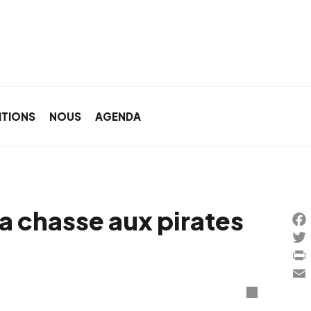
ITIONS
NOUS
AGENDA
la chasse aux pirates
Fa
Twi
Pri
Ema