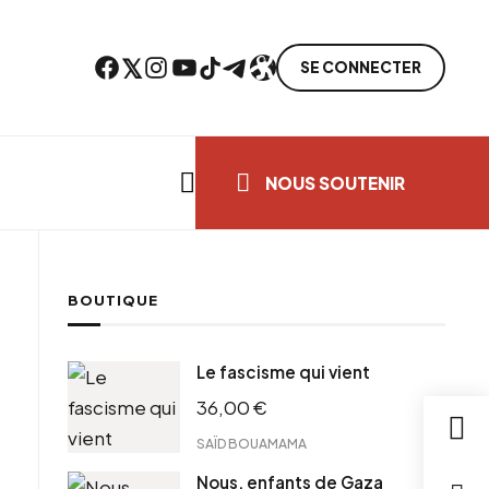
Facebook
Twitter
Instagram
YouTube
TikTok
Telegram
Lien
SE CONNECTER
Search everything...
NOUS SOUTENIR
BOUTIQUE
cebook
Le fascisme qui vient
tter
36,00
€
ntFriendly
il
SAÏD BOUAMAMA
Nous, enfants de Gaza