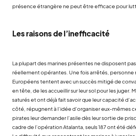
présence étrangère ne peut être efficace pour lutt
Les raisons de l’inefficacité
La plupart des marines présentes ne disposent pas 
réellement opérantes. Une fois arrêtés, personne ne
Européens tentent avec un succès mitigé de convain
en tête, de les accueillir sur leur sol pour les juge
saturés et ont déjà fait savoir que leur capacité d’
côté, répugnent à l’idée d’organiser eux-mêmes ces 
pirates leur demander l’asile dès leur sortie de priso
cadre de l’opération Atalanta, seuls 187 ont été défé
La difficulté que rencontrent les marines à juger l