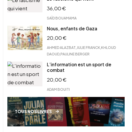
36,00
€
SAÏD BOUAMAMA
Nous, enfants de Gaza
20,00
€
,
,
AHMED ALAZBAT
JULIE FRANCK
KHLOUD
,
DAOUD
PAULINE BERGER
L’information est un sport de
combat
20,00
€
ADAM BOUITI
TOUS NOS LIVRES