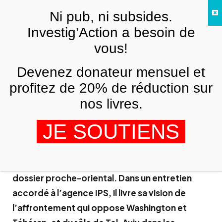
Skip to main content
Ni pub, ni subsides.
FR
Investig’Action a besoin de
vous!
ARCHIVES
Devenez donateur mensuel et
« Les autorités militaires US opposent
un véto à toute guerre contre l’Iran »
profitez de 20% de réduction sur
nos livres.
ROBERT BAER
8 JUILLET 2009
JE SOUTIENS
Robert Baer, ancien agent de la CIA et
défenseur intelligent de l’Empire états-unien,
multiplie les critiques sur la gestion US du
dossier proche-oriental. Dans un entretien
accordé à l’agence IPS, il livre sa vision de
l’affrontement qui oppose Washington et