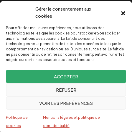
Cookies
Gérer le consentement aux
cookies
Pour offrir les meilleures expériences, nous utilisons des
NOUS SOUTENIR
technologies telles que les cookies pour stocker et/ou accéder
aux informations des appareils. Le fait de consentir à ces
technologies nous permettra de traiter des données telles que le
NOTRE NEWSLETTER
comportement de navigation ou les ID uniques sur ce site. Le fait de
ne pas consentir ou de retirer son consentement peut avoir un effet
négatif sur certaines caractéristiques et fonctions.
ACCEPTER
REFUSER
Depuis 2004, INVESTIG’ACTION /
Comprendre le monde
VOIR LES PRÉFÉRENCES
pour le changer
Espagnol
Politique de
Mentions légales et politique de
English
cookies
confidentialité