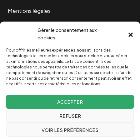
Mentions légales
Cookies
Gérer le consentement aux
cookies
Pour offrir les meilleures expériences, nous utilisons des
NOUS SOUTENIR
technologies telles que les cookies pour stocker et/ou accéder
aux informations des appareils. Le fait de consentir à ces
technologies nous permettra de traiter des données telles que le
NOTRE NEWSLETTER
comportement de navigation ou les ID uniques sur ce site. Le fait de
ne pas consentir ou de retirer son consentement peut avoir un effet
négatif sur certaines caractéristiques et fonctions.
ACCEPTER
REFUSER
Depuis 2004, INVESTIG’ACTION /
Comprendre le monde
VOIR LES PRÉFÉRENCES
pour le changer