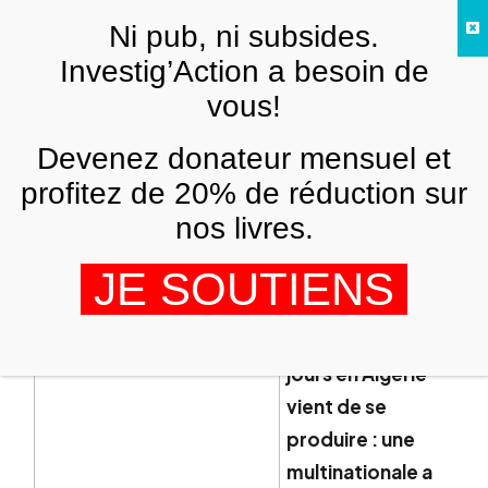
Skip to main content
Ni pub, ni subsides.
FR
Investig’Action a besoin de
vous!
ARCHIVES
Devenez donateur mensuel et
Les Algériens n’ont plus peur des
multinationales
profitez de 20% de réduction sur
nos livres.
ALI CHIBANI
3 FÉVRIER 2010
Ce qui était
JE SOUTIENS
impensable il y a
encore quelques
jours en Algérie
vient de se
produire : une
multinationale a